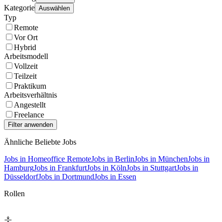
Kategorie
Auswählen
Typ
Remote
Vor Ort
Hybrid
Arbeitsmodell
Vollzeit
Teilzeit
Praktikum
Arbeitsverhältnis
Angestellt
Freelance
Ähnliche Beliebte Jobs
Jobs in Homeoffice Remote
Jobs in Berlin
Jobs in München
Jobs in
Hamburg
Jobs in Frankfurt
Jobs in Köln
Jobs in Stuttgart
Jobs in
Düsseldorf
Jobs in Dortmund
Jobs in Essen
Rollen