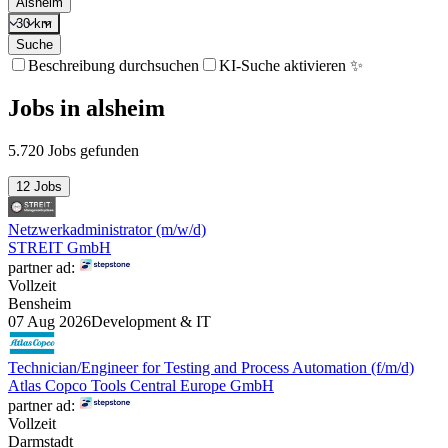
Alsheim
30 km
Suche
Beschreibung durchsuchen
KI-Suche aktivieren ✨
Jobs
in
alsheim
5.720 Jobs gefunden
12 Jobs
Netzwerkadministrator (m/w/d)
STREIT GmbH
partner ad:
Vollzeit
Bensheim
07 Aug 2026
Development & IT
Technician/Engineer for Testing and Process Automation (f/m/d)
Atlas Copco Tools Central Europe GmbH
partner ad:
Vollzeit
Darmstadt