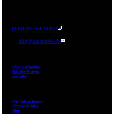
Finde einen Job, der genau zu Dir passt. Oder
finden Sie qualifizierte Talente für Ihr
Unternehmen.
Tel:
(+49) 30 754 79 856
Email:
info@fuchsjobs.de
Unternehmen
Über Fuchsjobs
Häufige Fragen
Kontakt
Arbeitnehmer
Für Jobsuchende
Übersicht Jobs
Blog