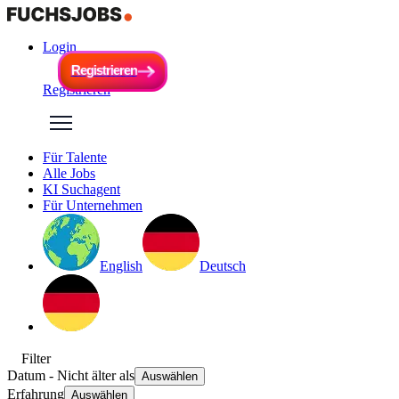
Login
R
e
g
i
s
t
r
i
e
r
e
n
R
e
g
i
s
t
r
i
e
r
e
n
Registrieren
Für Talente
Alle Jobs
KI Suchagent
Für Unternehmen
English
Deutsch
Filter
Datum
- Nicht älter als
Auswählen
Erfahrung
Auswählen