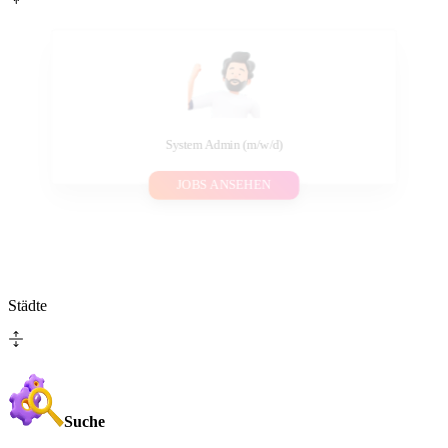
System Admin (m/w/d)
JOBS ANSEHEN
Städte
Suche