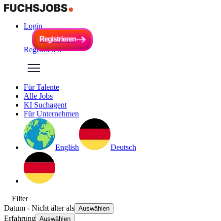
Login
R
e
g
i
s
t
r
i
e
r
e
n
R
e
g
i
s
t
r
i
e
r
e
n
Registrieren
Für Talente
Alle Jobs
KI Suchagent
Für Unternehmen
English
Deutsch
Filter
Datum
- Nicht älter als
Auswählen
Erfahrung
Auswählen