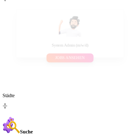
System Admin (m/w/d)
JOBS ANSEHEN
Städte
Suche