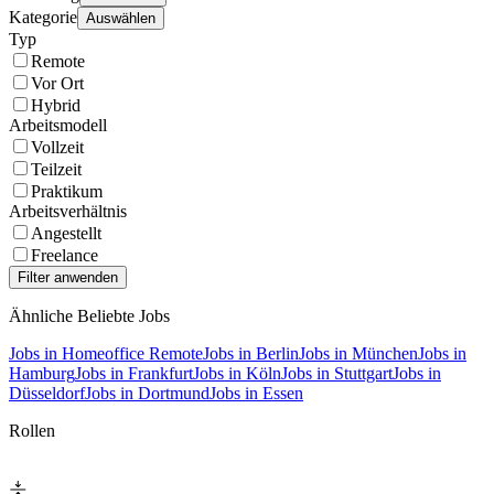
Kategorie
Auswählen
Typ
Remote
Vor Ort
Hybrid
Arbeitsmodell
Vollzeit
Teilzeit
Praktikum
Arbeitsverhältnis
Angestellt
Freelance
Ähnliche Beliebte Jobs
Jobs in Homeoffice Remote
Jobs in Berlin
Jobs in München
Jobs in
Hamburg
Jobs in Frankfurt
Jobs in Köln
Jobs in Stuttgart
Jobs in
Düsseldorf
Jobs in Dortmund
Jobs in Essen
Rollen