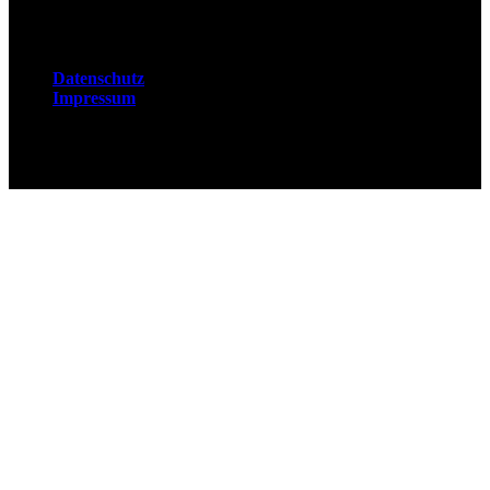
Rechtliches
Datenschutz
Impressum
© 2026 Fuchsjobs. Made with 🦊 in Berlin &
UK