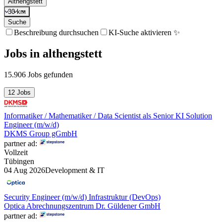
Althengstett
30 km
Suche
Beschreibung durchsuchen
KI-Suche aktivieren ✨
Jobs
in
althengstett
15.906 Jobs gefunden
12 Jobs
Informatiker / Mathematiker / Data Scientist als Senior KI Solution
Engineer (m/w/d)
DKMS Group gGmbH
partner ad:
Vollzeit
Tübingen
04 Aug 2026
Development & IT
Security Engineer (m/w/d) Infrastruktur (DevOps)
Optica Abrechnungszentrum Dr. Güldener GmbH
partner ad: