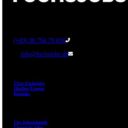
Finde einen Job, der genau zu Dir passt. Oder fin
Tel:
(+49) 30 754 79 856
Email:
info@fuchsjobs.de
Unternehmen
Über Fuchsjobs
Häufige Fragen
Kontakt
Arbeitnehmer
Für Jobsuchende
Übersicht Jobs