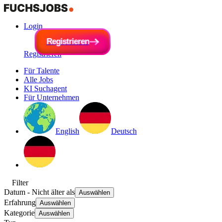
Login
R
e
g
i
R
s
e
t
r
g
i
e
i
s
r
t
e
r
n
i
e
r
e
n
Registrieren
Für Talente
Alle Jobs
KI Suchagent
Für Unternehmen
English
Deutsch
Filter
Datum
- Nicht älter als
Auswählen
Erfahrung
Auswählen
Kategorie
Auswählen