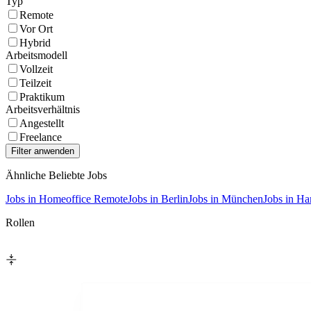
Typ
Remote
Vor Ort
Hybrid
Arbeitsmodell
Vollzeit
Teilzeit
Praktikum
Arbeitsverhältnis
Angestellt
Freelance
Ähnliche Beliebte Jobs
Jobs in Homeoffice Remote
Jobs in Berlin
Jobs in München
Jobs in H
Rollen