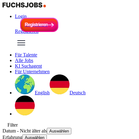
Login
R
e
g
i
s
t
r
i
e
r
e
n
R
e
g
i
s
t
r
i
e
r
e
n
Registrieren
Für Talente
Alle Jobs
KI Suchagent
Für Unternehmen
English
Deutsch
Filter
Datum
- Nicht älter als
Auswählen
Erfahrung
Auswählen