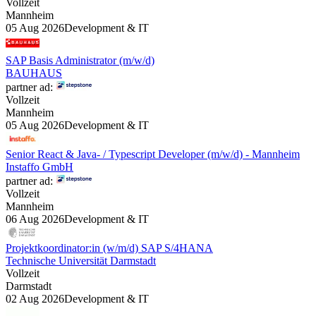
Vollzeit
Mannheim
05 Aug 2026
Development & IT
SAP Basis Administrator (m/w/d)
BAUHAUS
partner ad:
Vollzeit
Mannheim
05 Aug 2026
Development & IT
Senior React & Java- / Typescript Developer (m/w/d) - Mannheim
Instaffo GmbH
partner ad:
Vollzeit
Mannheim
06 Aug 2026
Development & IT
Projektkoordinator:in (w/m/d) SAP S/4HANA
Technische Universität Darmstadt
Vollzeit
Darmstadt
02 Aug 2026
Development & IT