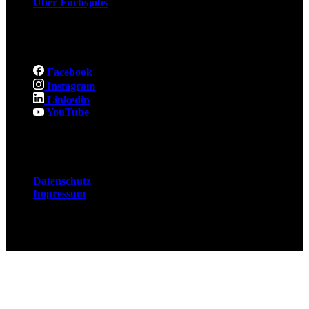
Über Fuchsjobs
Social
Facebook
Instagram
Linkedin
YouTube
Rechtliches
Datenschutz
Impressum
© 2026 Fuchsjobs. Made with 🦊 in Berlin &
UK