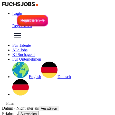
Login
R
e
g
i
s
t
r
i
e
r
e
n
R
e
g
i
s
t
r
i
e
r
e
n
Registrieren
Für Talente
Alle Jobs
KI Suchagent
Für Unternehmen
English
Deutsch
Filter
Datum
- Nicht älter als
Auswählen
Erfahrung
Auswählen