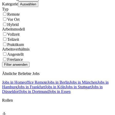
Kategorie
Auswählen
Typ
Remote
Vor Ort
Hybrid
Arbeitsmodell
Vollzeit
Teilzeit
Praktikum
Arbeitsverhältnis
Angestellt
Freelance
Ähnliche Beliebte Jobs
Jobs in Homeoffice Remote
Jobs in Berlin
Jobs in München
Jobs in
Hamburg
Jobs in Frankfurt
Jobs in Köln
Jobs in Stuttgart
Jobs in
Düsseldorf
Jobs in Dortmund
Jobs in Essen
Rollen