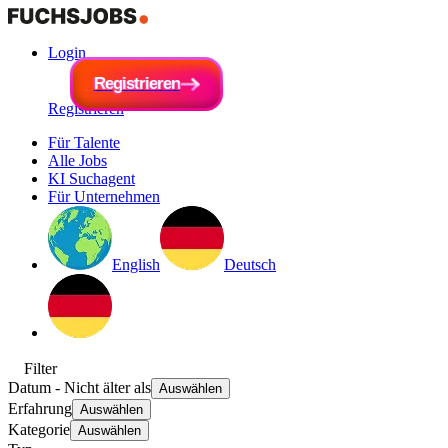
Login
R
e
g
i
R
s
e
t
r
g
i
e
i
s
r
t
e
r
n
i
e
r
e
n
Registrieren
Für Talente
Alle Jobs
KI Suchagent
Für Unternehmen
English
Deutsch
Filter
Datum
- Nicht älter als
Auswählen
Erfahrung
Auswählen
Kategorie
Auswählen