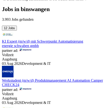
Jobs
in
binswangen
3.993 Jobs gefunden
12 Jobs
KI Expert (m/w/d) mit Schwerpunkt Automatisierung
energie schwaben gmbh
partner ad:
Vollzeit
Augsburg
03 Aug 2026
Development & IT
Werkstudent (m/w/d) Produktmanagement AI Automation Camper
CHECK24
partner ad:
Vollzeit
Augsburg
03 Aug 2026
Development & IT