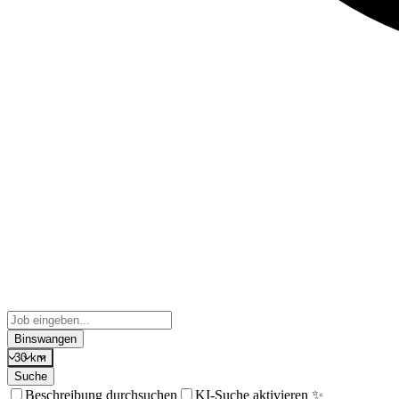
Binswangen
30 km
Suche
Beschreibung durchsuchen
KI-Suche aktivieren ✨