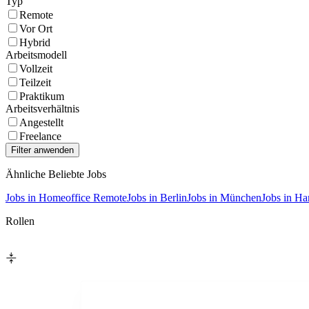
Typ
Remote
Vor Ort
Hybrid
Arbeitsmodell
Vollzeit
Teilzeit
Praktikum
Arbeitsverhältnis
Angestellt
Freelance
Ähnliche Beliebte Jobs
Jobs in Homeoffice Remote
Jobs in Berlin
Jobs in München
Jobs in H
Rollen