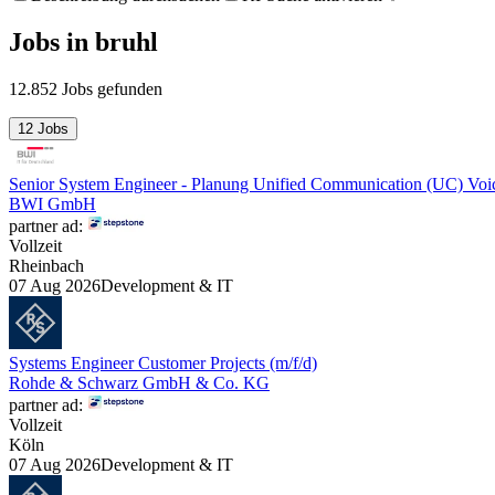
Jobs
in
bruhl
12.852 Jobs gefunden
12 Jobs
Senior System Engineer - Planung Unified Communication (UC) Voi
BWI GmbH
partner ad:
Vollzeit
Rheinbach
07 Aug 2026
Development & IT
Systems Engineer Customer Projects (m/f/d)
Rohde & Schwarz GmbH & Co. KG
partner ad:
Vollzeit
Köln
07 Aug 2026
Development & IT