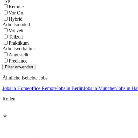
Typ
Remote
Vor Ort
Hybrid
Arbeitsmodell
Vollzeit
Teilzeit
Praktikum
Arbeitsverhältnis
Angestellt
Freelance
Ähnliche Beliebte Jobs
Jobs in Homeoffice Remote
Jobs in Berlin
Jobs in München
Jobs in H
Rollen