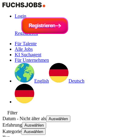
Login
R
e
g
i
R
s
e
t
r
g
i
e
i
s
r
t
e
r
n
i
e
r
e
n
Registrieren
Für Talente
Alle Jobs
KI Suchagent
Für Unternehmen
English
Deutsch
Filter
Datum
- Nicht älter als
Auswählen
Erfahrung
Auswählen
Kategorie
Auswählen