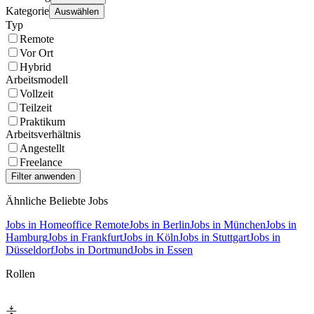
Kategorie
Auswählen
Typ
Remote
Vor Ort
Hybrid
Arbeitsmodell
Vollzeit
Teilzeit
Praktikum
Arbeitsverhältnis
Angestellt
Freelance
Ähnliche Beliebte Jobs
Jobs in Homeoffice Remote
Jobs in Berlin
Jobs in München
Jobs in
Hamburg
Jobs in Frankfurt
Jobs in Köln
Jobs in Stuttgart
Jobs in
Düsseldorf
Jobs in Dortmund
Jobs in Essen
Rollen