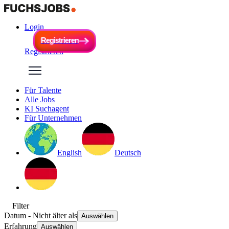
Login
R
e
g
i
s
t
r
i
e
r
e
n
R
e
g
i
s
t
r
i
e
r
e
n
Registrieren
Für Talente
Alle Jobs
KI Suchagent
Für Unternehmen
English
Deutsch
Filter
Datum
- Nicht älter als
Auswählen
Erfahrung
Auswählen