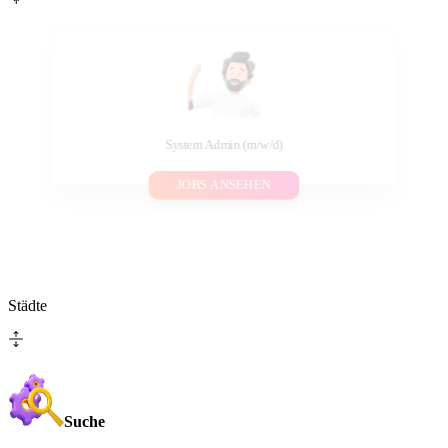
System Admin (m/w/d)
JOBS ANSEHEN
Städte
Suche