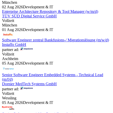
München
02 Aug 2026
Development & IT
Enterprise Architecture Repository & Tool Manager (w/m/d)
TÜV SÜD Digital Service GmbH
Vollzeit
München
01 Aug 2026
Development & IT
Software Engineer zentral Bankfusions-/ Migrationslösung (m/w/d)
Instaffo GmbH
partner ad:
Vollzeit
Aschheim
05 Aug 2026
Development & IT
Senior Software Engineer Embedded Systems - Technical Lead
(m/f/d)
Dornier MedTech Systems GmbH
partner ad:
Vollzeit
Wessling
05 Aug 2026
Development & IT