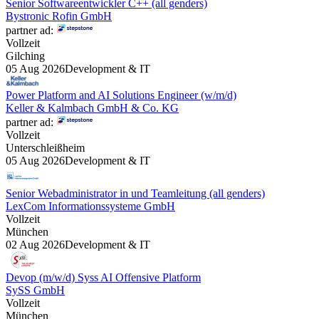
Senior Softwareentwickler C++ (all genders)
Bystronic Rofin GmbH
partner ad:
Vollzeit
Gilching
05 Aug 2026
Development & IT
Power Platform and AI Solutions Engineer (w/m/d)
Keller & Kalmbach GmbH & Co. KG
partner ad:
Vollzeit
Unterschleißheim
05 Aug 2026
Development & IT
Senior Webadministrator in und Teamleitung (all genders)
LexCom Informationssysteme GmbH
Vollzeit
München
02 Aug 2026
Development & IT
Devop (m/w/d) Syss AI Offensive Platform
SySS GmbH
Vollzeit
München