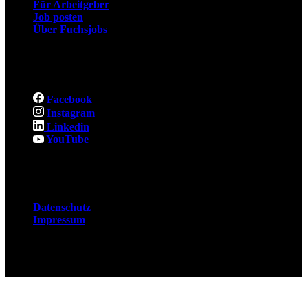
Für Arbeitgeber
Job posten
Über Fuchsjobs
Social
Facebook
Instagram
Linkedin
YouTube
Rechtliches
Datenschutz
Impressum
© 2026 Fuchsjobs. Made with 🦊 in Berlin &
UK