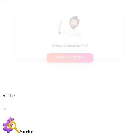
System Admin (m/w/d)
JOBS ANSEHEN
Städte
Suche