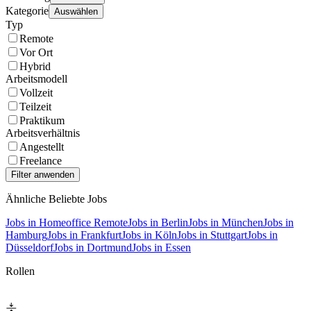
Kategorie
Auswählen
Typ
Remote
Vor Ort
Hybrid
Arbeitsmodell
Vollzeit
Teilzeit
Praktikum
Arbeitsverhältnis
Angestellt
Freelance
Ähnliche Beliebte Jobs
Jobs in Homeoffice Remote
Jobs in Berlin
Jobs in München
Jobs in
Hamburg
Jobs in Frankfurt
Jobs in Köln
Jobs in Stuttgart
Jobs in
Düsseldorf
Jobs in Dortmund
Jobs in Essen
Rollen