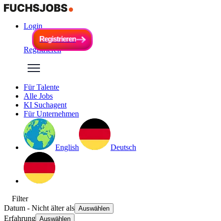
Login
R
e
g
i
s
t
r
i
e
r
e
n
R
e
g
i
s
t
r
i
e
r
e
n
Registrieren
Für Talente
Alle Jobs
KI Suchagent
Für Unternehmen
English
Deutsch
Filter
Datum
- Nicht älter als
Auswählen
Erfahrung
Auswählen