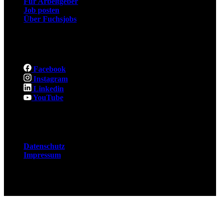
Für Arbeitgeber
Job posten
Über Fuchsjobs
Social
Facebook
Instagram
Linkedin
YouTube
Rechtliches
Datenschutz
Impressum
© 2026 Fuchsjobs. Made with 🦊 in Berlin &
UK