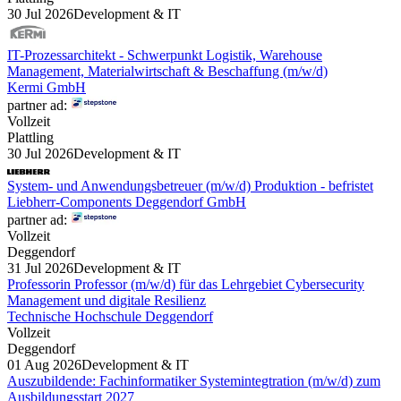
30 Jul 2026
Development & IT
IT-Prozessarchitekt - Schwerpunkt Logistik, Warehouse
Management, Materialwirtschaft & Beschaffung (m/w/d)
Kermi GmbH
partner ad:
Vollzeit
Plattling
30 Jul 2026
Development & IT
System- und Anwendungsbetreuer (m/w/d) Produktion - befristet
Liebherr-Components Deggendorf GmbH
partner ad:
Vollzeit
Deggendorf
31 Jul 2026
Development & IT
Professorin Professor (m/w/d) für das Lehrgebiet Cybersecurity
Management und digitale Resilienz
Technische Hochschule Deggendorf
Vollzeit
Deggendorf
01 Aug 2026
Development & IT
Auszubildende: Fachinformatiker Systemintegtration (m/w/d) zum
Ausbildungsstart 2027