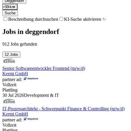
Deggendorf
30 km
Suche
Beschreibung durchsuchen
KI-Suche aktivieren ✨
Jobs
in
deggendorf
912 Jobs gefunden
12 Jobs
Senior Softwareentwickler Frontend (m/w/d)
Kermi GmbH
partner ad:
Vollzeit
Plattling
30 Jul 2026
Development & IT
IT-Prozessarchitekt - Schwerpunkt Finance & Controlling (m/w/d)
Kermi GmbH
partner ad:
Vollzeit
Plattling