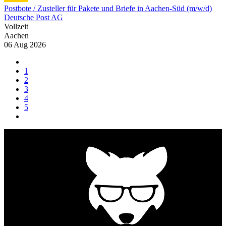
Postbote / Zusteller für Pakete und Briefe in Aachen-Süd (m/w/d)
Deutsche Post AG
Vollzeit
Aachen
06 Aug 2026
1
2
3
4
5