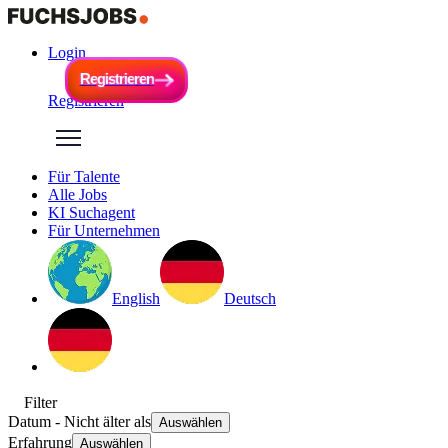
Login
R
e
g
i
s
t
r
i
e
r
e
n
R
e
g
i
s
t
r
i
e
r
e
n
Registrieren
Für Talente
Alle Jobs
KI Suchagent
Für Unternehmen
English
Deutsch
Filter
Datum
- Nicht älter als
Auswählen
Erfahrung
Auswählen