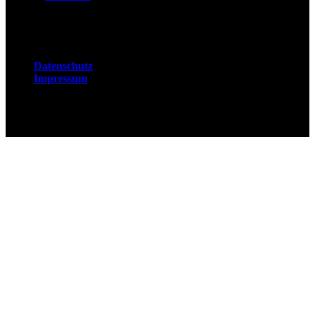
Rechtliches
Datenschutz
Impressum
© 2026 Fuchsjobs. Made with 🦊 in Berlin &
UK