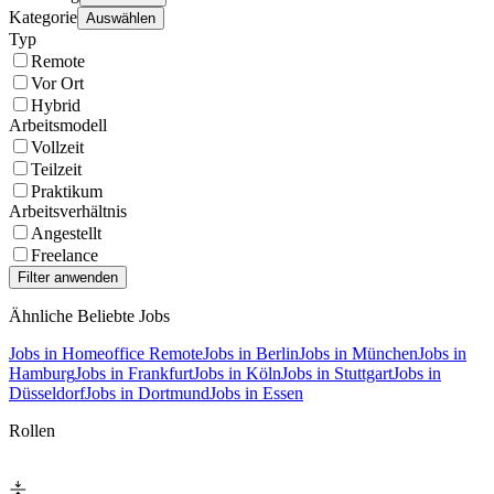
Kategorie
Auswählen
Typ
Remote
Vor Ort
Hybrid
Arbeitsmodell
Vollzeit
Teilzeit
Praktikum
Arbeitsverhältnis
Angestellt
Freelance
Ähnliche Beliebte Jobs
Jobs in Homeoffice Remote
Jobs in Berlin
Jobs in München
Jobs in
Hamburg
Jobs in Frankfurt
Jobs in Köln
Jobs in Stuttgart
Jobs in
Düsseldorf
Jobs in Dortmund
Jobs in Essen
Rollen