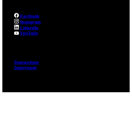
Social
Facebook
Instagram
Linkedin
YouTube
Rechtliches
Datenschutz
Impressum
© 2026 Fuchsjobs. Made with 🦊 in Berlin &
UK