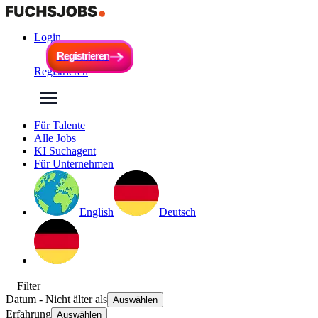
Login
R
e
g
i
s
t
r
i
e
r
e
n
R
e
g
i
s
t
r
i
e
r
e
n
Registrieren
Für Talente
Alle Jobs
KI Suchagent
Für Unternehmen
English
Deutsch
Filter
Datum
- Nicht älter als
Auswählen
Erfahrung
Auswählen