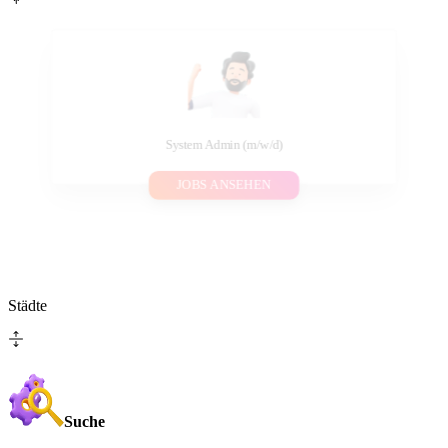
System Admin (m/w/d)
JOBS ANSEHEN
Städte
Suche