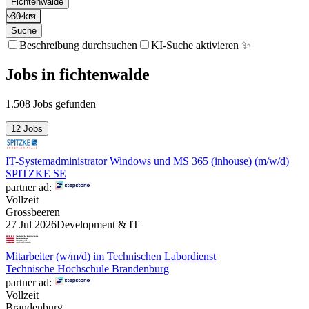
Fichtenwalde
30 km
Suche
Beschreibung durchsuchen
KI-Suche aktivieren ✨
Jobs
in
fichtenwalde
1.508 Jobs gefunden
12 Jobs
IT-Systemadministrator Windows und MS 365 (inhouse) (m/w/d)
SPITZKE SE
partner ad:
Vollzeit
Grossbeeren
27 Jul 2026
Development & IT
Mitarbeiter (w/m/d) im Technischen Labordienst
Technische Hochschule Brandenburg
partner ad:
Vollzeit
Brandenburg