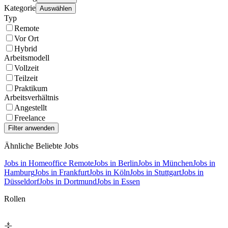
Kategorie
Auswählen
Typ
Remote
Vor Ort
Hybrid
Arbeitsmodell
Vollzeit
Teilzeit
Praktikum
Arbeitsverhältnis
Angestellt
Freelance
Ähnliche Beliebte Jobs
Jobs in Homeoffice Remote
Jobs in Berlin
Jobs in München
Jobs in
Hamburg
Jobs in Frankfurt
Jobs in Köln
Jobs in Stuttgart
Jobs in
Düsseldorf
Jobs in Dortmund
Jobs in Essen
Rollen