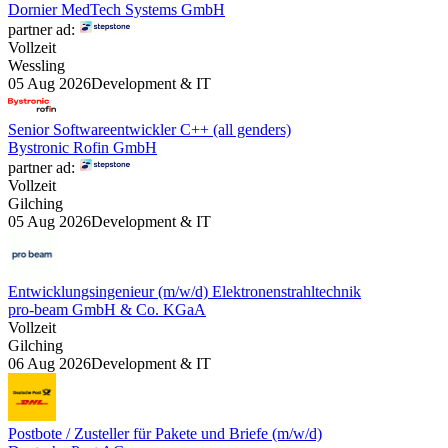
Dornier MedTech Systems GmbH
partner ad:
Vollzeit
Wessling
05 Aug 2026
Development & IT
Senior Softwareentwickler C++ (all genders)
Bystronic Rofin GmbH
partner ad:
Vollzeit
Gilching
05 Aug 2026
Development & IT
Entwicklungsingenieur (m/w/d) Elektronenstrahltechnik
pro-beam GmbH & Co. KGaA
Vollzeit
Gilching
06 Aug 2026
Development & IT
Postbote / Zusteller für Pakete und Briefe (m/w/d)