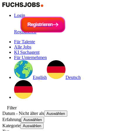
Login
R
e
g
i
R
s
e
t
r
g
i
e
i
s
r
t
e
r
n
i
e
r
e
n
Registrieren
Für Talente
Alle Jobs
KI Suchagent
Für Unternehmen
English
Deutsch
Filter
Datum
- Nicht älter als
Auswählen
Erfahrung
Auswählen
Kategorie
Auswählen