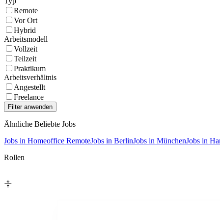
Typ
Remote
Vor Ort
Hybrid
Arbeitsmodell
Vollzeit
Teilzeit
Praktikum
Arbeitsverhältnis
Angestellt
Freelance
Ähnliche Beliebte Jobs
Jobs in Homeoffice Remote
Jobs in Berlin
Jobs in München
Jobs in H
Rollen