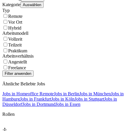
Kategorie
Auswählen
Typ
Remote
Vor Ort
Hybrid
Arbeitsmodell
Vollzeit
Teilzeit
Praktikum
Arbeitsverhältnis
Angestellt
Freelance
Ähnliche Beliebte Jobs
Jobs in Homeoffice Remote
Jobs in Berlin
Jobs in München
Jobs in
Hamburg
Jobs in Frankfurt
Jobs in Köln
Jobs in Stuttgart
Jobs in
Düsseldorf
Jobs in Dortmund
Jobs in Essen
Rollen