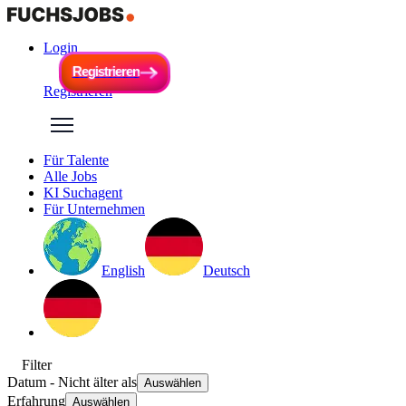
Login
R
e
g
i
s
t
r
i
e
r
e
n
R
e
g
i
s
t
r
i
e
r
e
n
Registrieren
Für Talente
Alle Jobs
KI Suchagent
Für Unternehmen
English
Deutsch
Filter
Datum
- Nicht älter als
Auswählen
Erfahrung
Auswählen