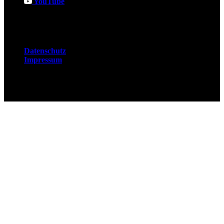
YouTube
Rechtliches
Datenschutz
Impressum
© 2026 Fuchsjobs. Made with 🦊 in Berlin &
UK