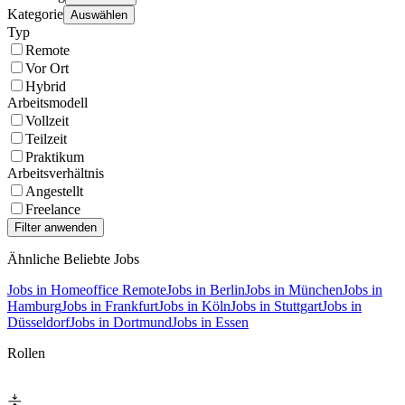
Kategorie
Auswählen
Typ
Remote
Vor Ort
Hybrid
Arbeitsmodell
Vollzeit
Teilzeit
Praktikum
Arbeitsverhältnis
Angestellt
Freelance
Ähnliche Beliebte Jobs
Jobs in Homeoffice Remote
Jobs in Berlin
Jobs in München
Jobs in
Hamburg
Jobs in Frankfurt
Jobs in Köln
Jobs in Stuttgart
Jobs in
Düsseldorf
Jobs in Dortmund
Jobs in Essen
Rollen