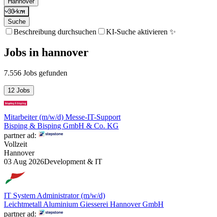
Hannover
30 km
Suche
Beschreibung durchsuchen
KI-Suche aktivieren ✨
Jobs
in
hannover
7.556 Jobs gefunden
12 Jobs
Mitarbeiter (m/w/d) Messe-IT-Support
Bisping & Bisping GmbH & Co. KG
partner ad:
Vollzeit
Hannover
03 Aug 2026
Development & IT
IT System Administrator (m/w/d)
Leichtmetall Aluminium Giesserei Hannover GmbH
partner ad: