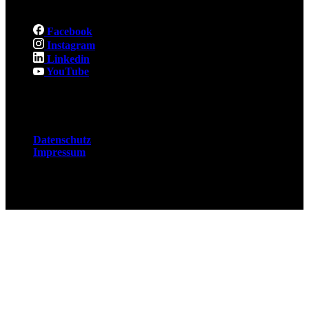
Facebook
Instagram
Linkedin
YouTube
Rechtliches
Datenschutz
Impressum
© 2026 Fuchsjobs. Made with 🦊 in Berlin &
UK