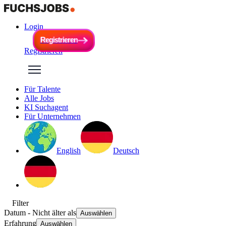
Login
R
e
g
i
s
t
r
i
e
r
e
n
R
e
g
i
s
t
r
i
e
r
e
n
Registrieren
Für Talente
Alle Jobs
KI Suchagent
Für Unternehmen
English
Deutsch
Filter
Datum
- Nicht älter als
Auswählen
Erfahrung
Auswählen