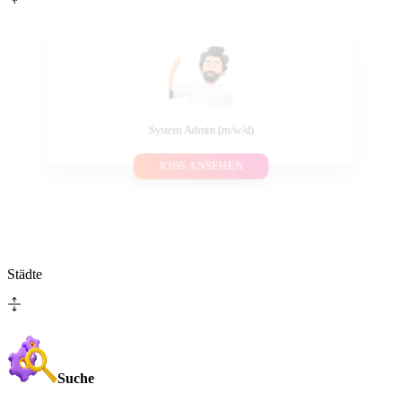
System Admin (m/w/d)
JOBS ANSEHEN
Städte
Suche