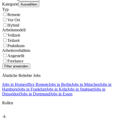
Kategorie
Auswählen
Typ
Remote
Vor Ort
Hybrid
Arbeitsmodell
Vollzeit
Teilzeit
Praktikum
Arbeitsverhältnis
Angestellt
Freelance
Ähnliche Beliebte Jobs
Jobs in Homeoffice Remote
Jobs in Berlin
Jobs in München
Jobs in
Hamburg
Jobs in Frankfurt
Jobs in Köln
Jobs in Stuttgart
Jobs in
Düsseldorf
Jobs in Dortmund
Jobs in Essen
Rollen