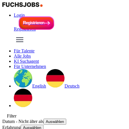
Login
R
e
g
i
s
t
r
i
e
r
e
n
R
e
g
i
s
t
r
i
e
r
e
n
Registrieren
Für Talente
Alle Jobs
KI Suchagent
Für Unternehmen
English
Deutsch
Filter
Datum
- Nicht älter als
Auswählen
Erfahrung
Auswählen