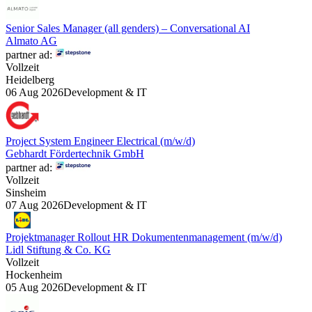
Senior Sales Manager (all genders) – Conversational AI
Almato AG
partner ad:
Vollzeit
Heidelberg
06 Aug 2026
Development & IT
Project System Engineer Electrical (m/w/d)
Gebhardt Fördertechnik GmbH
partner ad:
Vollzeit
Sinsheim
07 Aug 2026
Development & IT
Projektmanager Rollout HR Dokumentenmanagement (m/w/d)
Lidl Stiftung & Co. KG
Vollzeit
Hockenheim
05 Aug 2026
Development & IT