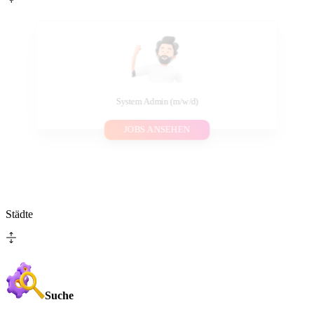
System Admin (m/w/d)
JOBS ANSEHEN
Städte
Suche