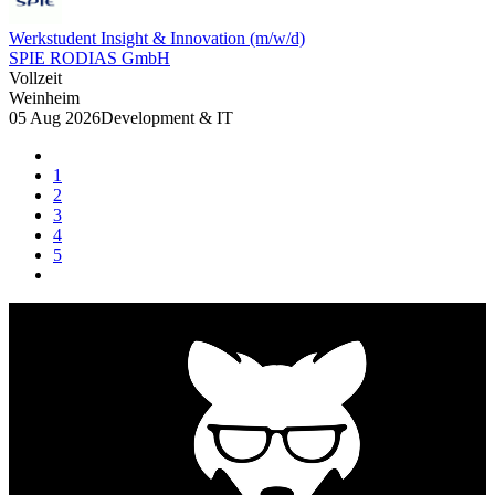
Werkstudent Insight & Innovation (m/w/d)
SPIE RODIAS GmbH
Vollzeit
Weinheim
05 Aug 2026
Development & IT
1
2
3
4
5