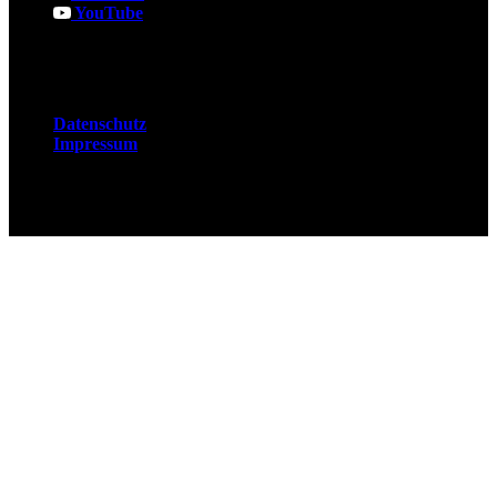
YouTube
Rechtliches
Datenschutz
Impressum
© 2026 Fuchsjobs. Made with 🦊 in Berlin &
UK