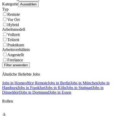
Kategorie
Auswählen
Typ
Remote
Vor Ort
Hybrid
Arbeitsmodell
Vollzeit
Teilzeit
Praktikum
Arbeitsverhältnis
Angestellt
Freelance
Ähnliche Beliebte Jobs
Jobs in Homeoffice Remote
Jobs in Berlin
Jobs in München
Jobs in
Hamburg
Jobs in Frankfurt
Jobs in Köln
Jobs in Stuttgart
Jobs in
Düsseldorf
Jobs in Dortmund
Jobs in Essen
Rollen