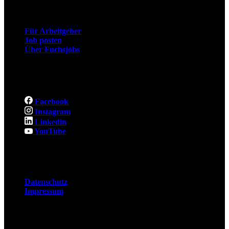
Arbeitgeber
Für Arbeitgeber
Job posten
Über Fuchsjobs
Social
Facebook
Instagram
Linkedin
YouTube
Rechtliches
Datenschutz
Impressum
© 2026 Fuchsjobs. Made with 🦊 in Berlin &
UK