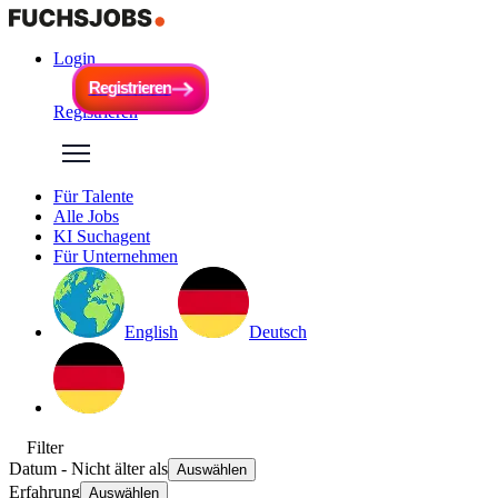
Login
R
e
g
i
s
t
r
i
e
r
e
n
R
e
g
i
s
t
r
i
e
r
e
n
Registrieren
Für Talente
Alle Jobs
KI Suchagent
Für Unternehmen
English
Deutsch
Filter
Datum
- Nicht älter als
Auswählen
Erfahrung
Auswählen