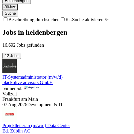
Heldenbergen
30 km
Suche
Beschreibung durchsuchen
KI-Suche aktivieren ✨
Jobs
in
heldenbergen
16.692 Jobs gefunden
12 Jobs
IT-Systemadministrator (m/w/d)
blackolive advisors GmbH
partner ad:
Vollzeit
Frankfurt am Main
07 Aug 2026
Development & IT
Projektleiter:in (m/w/d) Data Center
Ed. Züblin AG