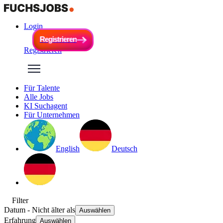
Login
R
e
g
i
s
t
r
i
e
r
e
n
R
e
g
i
s
t
r
i
e
r
e
n
Registrieren
Für Talente
Alle Jobs
KI Suchagent
Für Unternehmen
English
Deutsch
Filter
Datum
- Nicht älter als
Auswählen
Erfahrung
Auswählen