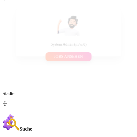
System Admin (m/w/d)
JOBS ANSEHEN
Städte
Suche