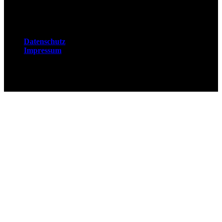
Rechtliches
Datenschutz
Impressum
© 2026 Fuchsjobs. Made with 🦊 in Berlin &
UK