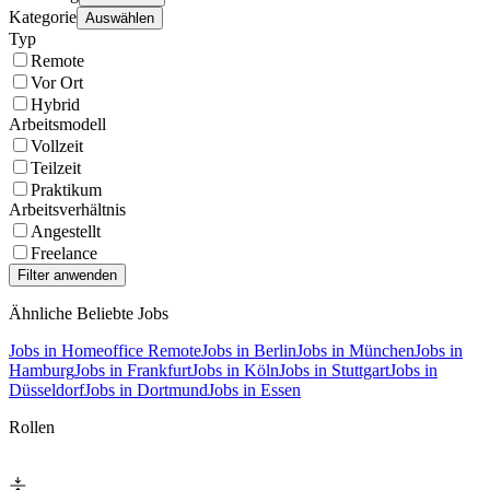
Kategorie
Auswählen
Typ
Remote
Vor Ort
Hybrid
Arbeitsmodell
Vollzeit
Teilzeit
Praktikum
Arbeitsverhältnis
Angestellt
Freelance
Ähnliche Beliebte Jobs
Jobs in Homeoffice Remote
Jobs in Berlin
Jobs in München
Jobs in
Hamburg
Jobs in Frankfurt
Jobs in Köln
Jobs in Stuttgart
Jobs in
Düsseldorf
Jobs in Dortmund
Jobs in Essen
Rollen