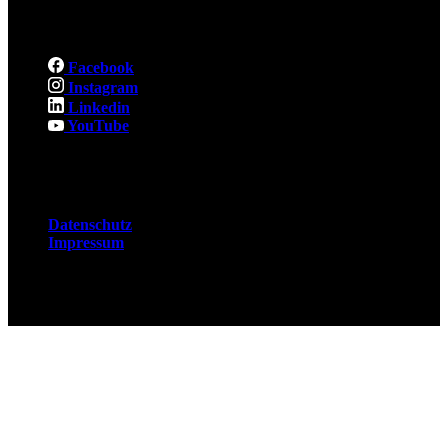
Social
Facebook
Instagram
Linkedin
YouTube
Rechtliches
Datenschutz
Impressum
© 2026 Fuchsjobs. Made with 🦊 in Berlin &
UK