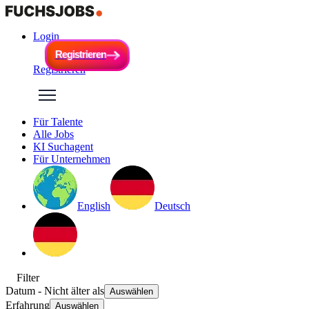
Login
R
e
g
i
s
t
r
i
e
r
e
n
R
e
g
i
s
t
r
i
e
r
e
n
Registrieren
Für Talente
Alle Jobs
KI Suchagent
Für Unternehmen
English
Deutsch
Filter
Datum
- Nicht älter als
Auswählen
Erfahrung
Auswählen