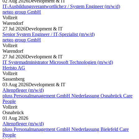
02 Aug 2026
Development & IT
IT-Ausbildungsverantwortliche:r / System Engineer (m/w/d)
netgo group GmbH
Vollzeit
Warendorf
27 Jul 2026
Development & IT
Senior System Engineer / IT-Spezialist (m/w/d)
netgo group GmbH
Vollzeit
Warendorf
27 Jul 2026
Development & IT
IT Systemadministrator Microsoft Technologien (m/w/d)
Heristo AG
Vollzeit
Sassenberg
03 Aug 2026
Development & IT
Altenpfleger (m/w/d)
pluss Personalmanagement GmbH Niederlassung Osnabrück Care
People
Vollzeit
Osnabrück
01 Aug 2026
Altenpfleger (m/w/d)
pluss Personalmanagement GmbH Niederlassung Bielefeld Care
People