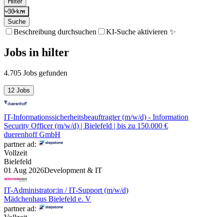
Hilter
30 km
Suche
Beschreibung durchsuchen
KI-Suche aktivieren ✨
Jobs
in
hilter
4.705 Jobs gefunden
12 Jobs
IT-Informationssicherheitsbeauftragter (m/w/d) - Information
Security Officer (m/w/d) | Bielefeld | bis zu 150.000 €
duerenhoff GmbH
partner ad:
Vollzeit
Bielefeld
01 Aug 2026
Development & IT
IT-Administrator:in / IT-Support (m/w/d)
Mädchenhaus Bielefeld e. V
partner ad: