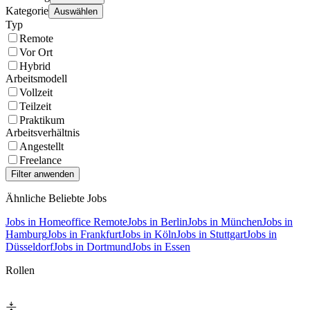
Kategorie
Auswählen
Typ
Remote
Vor Ort
Hybrid
Arbeitsmodell
Vollzeit
Teilzeit
Praktikum
Arbeitsverhältnis
Angestellt
Freelance
Ähnliche Beliebte Jobs
Jobs in Homeoffice Remote
Jobs in Berlin
Jobs in München
Jobs in
Hamburg
Jobs in Frankfurt
Jobs in Köln
Jobs in Stuttgart
Jobs in
Düsseldorf
Jobs in Dortmund
Jobs in Essen
Rollen