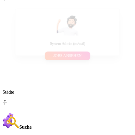
System Admin (m/w/d)
JOBS ANSEHEN
Städte
Suche