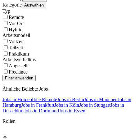
Kategorie
Auswählen
Typ
Remote
Vor Ort
Hybrid
Arbeitsmodell
Vollzeit
Teilzeit
Praktikum
Arbeitsverhältnis
Angestellt
Freelance
Ähnliche Beliebte Jobs
Jobs in Homeoffice Remote
Jobs in Berlin
Jobs in München
Jobs in
Hamburg
Jobs in Frankfurt
Jobs in Köln
Jobs in Stuttgart
Jobs in
Düsseldorf
Jobs in Dortmund
Jobs in Essen
Rollen