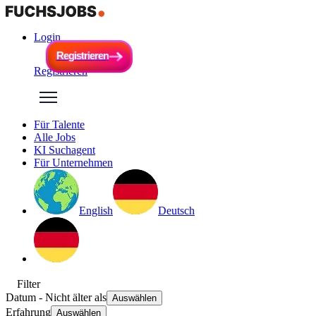
Login
R
e
g
i
s
t
r
i
e
r
e
n
R
e
g
i
s
t
r
i
e
r
e
n
Registrieren
Für Talente
Alle Jobs
KI Suchagent
Für Unternehmen
English
Deutsch
Filter
Datum
- Nicht älter als
Auswählen
Erfahrung
Auswählen