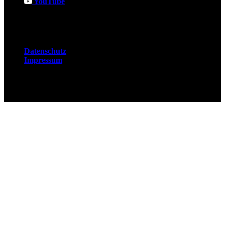
YouTube
Rechtliches
Datenschutz
Impressum
© 2026 Fuchsjobs. Made with 🦊 in Berlin &
UK