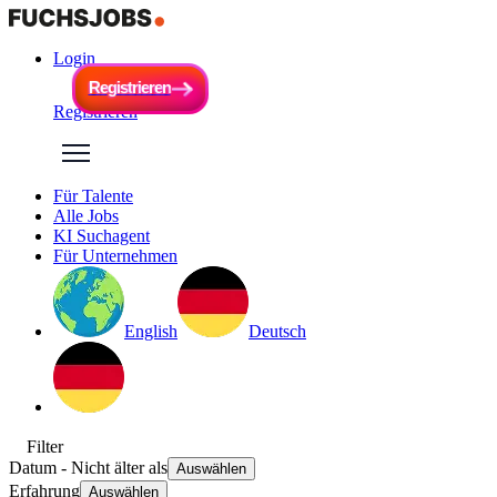
Login
R
e
g
i
s
t
r
i
e
r
e
n
R
e
g
i
s
t
r
i
e
r
e
n
Registrieren
Für Talente
Alle Jobs
KI Suchagent
Für Unternehmen
English
Deutsch
Filter
Datum
- Nicht älter als
Auswählen
Erfahrung
Auswählen