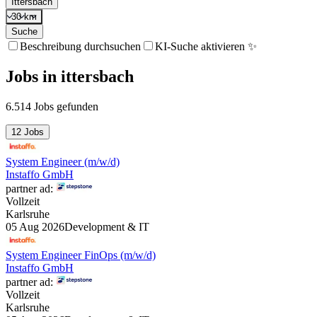
Ittersbach
30 km
Suche
Beschreibung durchsuchen
KI-Suche aktivieren ✨
Jobs
in
ittersbach
6.514 Jobs gefunden
12 Jobs
System Engineer (m/w/d)
Instaffo GmbH
partner ad:
Vollzeit
Karlsruhe
05 Aug 2026
Development & IT
System Engineer FinOps (m/w/d)
Instaffo GmbH
partner ad:
Vollzeit
Karlsruhe