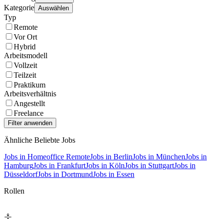
Kategorie
Auswählen
Typ
Remote
Vor Ort
Hybrid
Arbeitsmodell
Vollzeit
Teilzeit
Praktikum
Arbeitsverhältnis
Angestellt
Freelance
Ähnliche Beliebte Jobs
Jobs in Homeoffice Remote
Jobs in Berlin
Jobs in München
Jobs in
Hamburg
Jobs in Frankfurt
Jobs in Köln
Jobs in Stuttgart
Jobs in
Düsseldorf
Jobs in Dortmund
Jobs in Essen
Rollen