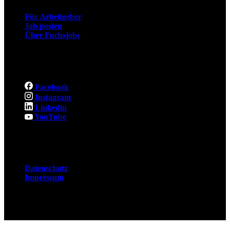
Für Arbeitgeber
Job posten
Über Fuchsjobs
Social
Facebook
Instagram
Linkedin
YouTube
Rechtliches
Datenschutz
Impressum
© 2026 Fuchsjobs. Made with 🦊 in Berlin &
UK