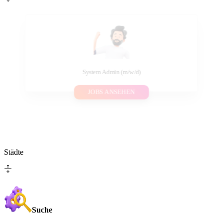
System Admin (m/w/d)
JOBS ANSEHEN
Städte
Suche