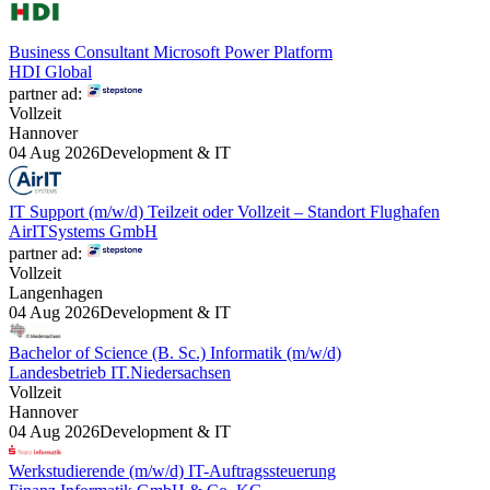
Business Consultant Microsoft Power Platform
HDI Global
partner ad:
Vollzeit
Hannover
04 Aug 2026
Development & IT
IT Support (m/w/d) Teilzeit oder Vollzeit – Standort Flughafen
AirITSystems GmbH
partner ad:
Vollzeit
Langenhagen
04 Aug 2026
Development & IT
Bachelor of Science (B. Sc.) Informatik (m/w/d)
Landesbetrieb IT.Niedersachsen
Vollzeit
Hannover
04 Aug 2026
Development & IT
Werkstudierende (m/w/d) IT-Auftragssteuerung