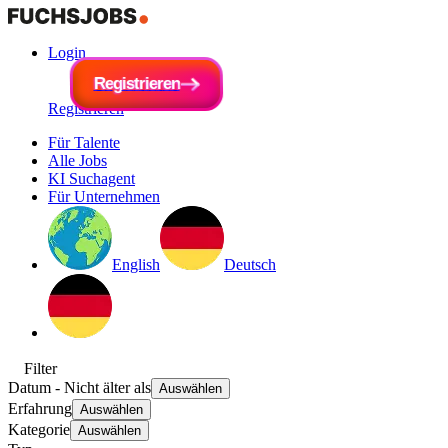
Login
R
e
g
i
R
s
e
t
r
g
i
e
i
s
r
t
e
r
n
i
e
r
e
n
Registrieren
Für Talente
Alle Jobs
KI Suchagent
Für Unternehmen
English
Deutsch
Filter
Datum
- Nicht älter als
Auswählen
Erfahrung
Auswählen
Kategorie
Auswählen