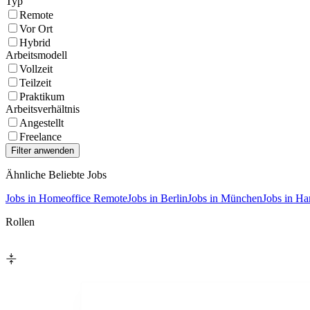
Typ
Remote
Vor Ort
Hybrid
Arbeitsmodell
Vollzeit
Teilzeit
Praktikum
Arbeitsverhältnis
Angestellt
Freelance
Ähnliche Beliebte Jobs
Jobs in Homeoffice Remote
Jobs in Berlin
Jobs in München
Jobs in H
Rollen