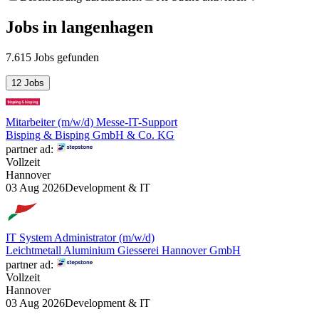
Jobs
in
langenhagen
7.615 Jobs gefunden
12 Jobs
Mitarbeiter (m/w/d) Messe-IT-Support
Bisping & Bisping GmbH & Co. KG
partner ad:
Vollzeit
Hannover
03 Aug 2026
Development & IT
IT System Administrator (m/w/d)
Leichtmetall Aluminium Giesserei Hannover GmbH
partner ad:
Vollzeit
Hannover
03 Aug 2026
Development & IT