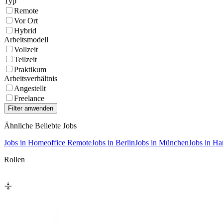
Typ
Remote
Vor Ort
Hybrid
Arbeitsmodell
Vollzeit
Teilzeit
Praktikum
Arbeitsverhältnis
Angestellt
Freelance
Ähnliche Beliebte Jobs
Jobs in Homeoffice Remote
Jobs in Berlin
Jobs in München
Jobs in H
Rollen