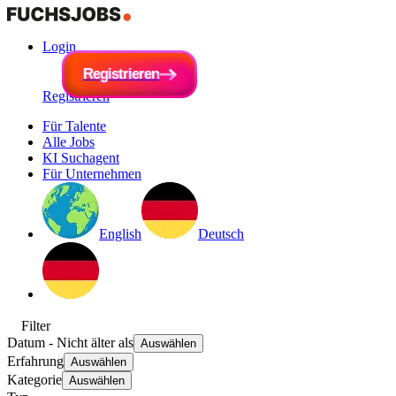
Login
R
e
g
i
R
s
e
t
r
g
i
e
i
s
r
t
e
r
n
i
e
r
e
n
Registrieren
Für Talente
Alle Jobs
KI Suchagent
Für Unternehmen
English
Deutsch
Filter
Datum
- Nicht älter als
Auswählen
Erfahrung
Auswählen
Kategorie
Auswählen