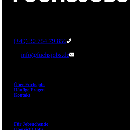
Finde einen Job, der genau zu Dir passt. Oder fin
Tel:
(+49) 30 754 79 856
Email:
info@fuchsjobs.de
Unternehmen
Über Fuchsjobs
Häufige Fragen
Kontakt
Arbeitnehmer
Für Jobsuchende
Übersicht Jobs