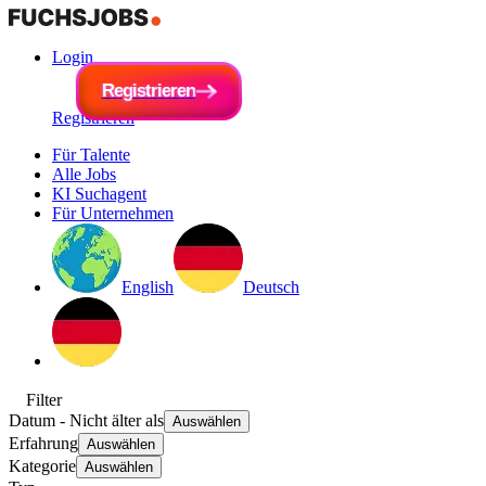
Login
R
e
g
i
R
s
e
t
r
g
i
e
i
s
r
t
e
r
n
i
e
r
e
n
Registrieren
Für Talente
Alle Jobs
KI Suchagent
Für Unternehmen
English
Deutsch
Filter
Datum
- Nicht älter als
Auswählen
Erfahrung
Auswählen
Kategorie
Auswählen