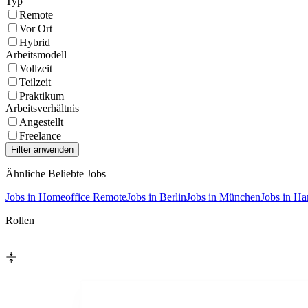
Typ
Remote
Vor Ort
Hybrid
Arbeitsmodell
Vollzeit
Teilzeit
Praktikum
Arbeitsverhältnis
Angestellt
Freelance
Ähnliche Beliebte Jobs
Jobs in Homeoffice Remote
Jobs in Berlin
Jobs in München
Jobs in H
Rollen