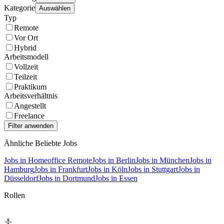
Kategorie
Auswählen
Typ
Remote
Vor Ort
Hybrid
Arbeitsmodell
Vollzeit
Teilzeit
Praktikum
Arbeitsverhältnis
Angestellt
Freelance
Ähnliche Beliebte Jobs
Jobs in Homeoffice Remote
Jobs in Berlin
Jobs in München
Jobs in
Hamburg
Jobs in Frankfurt
Jobs in Köln
Jobs in Stuttgart
Jobs in
Düsseldorf
Jobs in Dortmund
Jobs in Essen
Rollen