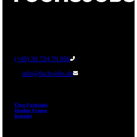
Finde einen Job, der genau zu Dir passt. Oder
finden Sie qualifizierte Talente für Ihr
Unternehmen.
Tel:
(+49) 30 754 79 856
Email:
info@fuchsjobs.de
Unternehmen
Über Fuchsjobs
Häufige Fragen
Kontakt
Arbeitnehmer