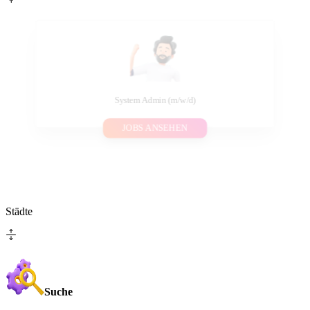
System Admin (m/w/d)
JOBS ANSEHEN
Städte
Suche