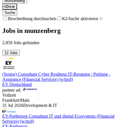
Münzenberg
30 km
Suche
Beschreibung durchsuchen
KI-Suche aktivieren ✨
Jobs
in
munzenberg
2.859 Jobs gefunden
12 Jobs
(Senior) Consultant Cyber Resilienz IT-Beratung / Prüfung -
Assurance (Financial Services) (w/m/d)
EY Deutschland
partner ad:
Vollzeit
Frankfurt/Main
31 Jul 2026
Development & IT
EY-Parthenon Consultant IT und digital Ecosystems (Financial
Services) (w/m/d)
EY-Parthenon