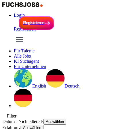
Login
R
e
g
i
s
t
r
i
e
r
e
n
R
e
g
i
s
t
r
i
e
r
e
n
Registrieren
Für Talente
Alle Jobs
KI Suchagent
Für Unternehmen
English
Deutsch
Filter
Datum
- Nicht älter als
Auswählen
Erfahrung
Auswählen