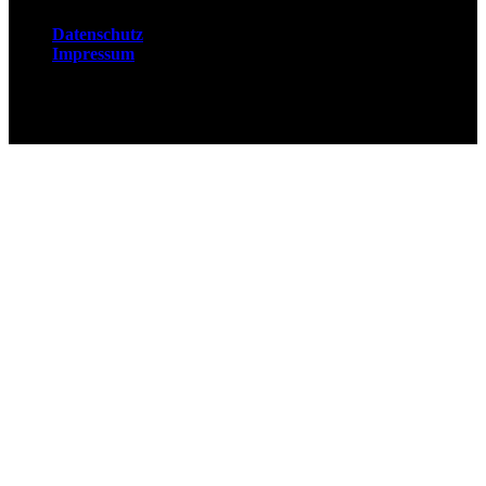
Datenschutz
Impressum
© 2026 Fuchsjobs. Made with 🦊 in Berlin &
UK