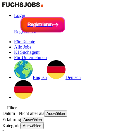
Login
R
e
g
i
R
s
e
t
r
g
i
e
i
s
r
t
e
r
n
i
e
r
e
n
Registrieren
Für Talente
Alle Jobs
KI Suchagent
Für Unternehmen
English
Deutsch
Filter
Datum
- Nicht älter als
Auswählen
Erfahrung
Auswählen
Kategorie
Auswählen