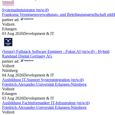
Systemadministrator (m/w/d)
Frankonia Vermögensverwaltungs- und Beteiligungsgesellschaft mb
partner ad:
Vollzeit
Erlangen
03 Aug 2026
Development & IT
(Senior) Fullstack Software Engineer - Fokus AI (m/w/d) - Hybrid
Randstad Digital Germany AG
partner ad:
Vollzeit
Nürnberg
04 Aug 2026
Development & IT
Ausbildung IT-Support Systemintegration (m/w/d)
Friedrich-Alexander-Universität Erlangen-Nürnberg
Vollzeit
Erlangen
03 Aug 2026
Development & IT
Ausbildung Fachinformatiker IT-Infrastruktur (m/w/d)
Friedrich-Alexander-Universität Erlangen-Nürnberg
Vollzeit