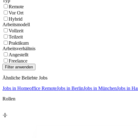
Typ
Remote
Vor Ort
Hybrid
Arbeitsmodell
Vollzeit
Teilzeit
Praktikum
Arbeitsverhältnis
Angestellt
Freelance
Ähnliche Beliebte Jobs
Jobs in Homeoffice Remote
Jobs in Berlin
Jobs in München
Jobs in H
Rollen