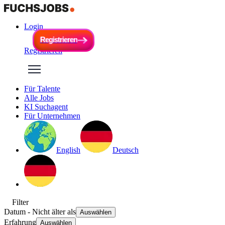
Login
R
e
g
i
s
t
r
i
e
r
e
n
R
e
g
i
s
t
r
i
e
r
e
n
Registrieren
Für Talente
Alle Jobs
KI Suchagent
Für Unternehmen
English
Deutsch
Filter
Datum
- Nicht älter als
Auswählen
Erfahrung
Auswählen