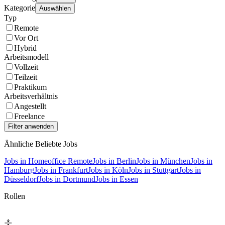
Kategorie
Auswählen
Typ
Remote
Vor Ort
Hybrid
Arbeitsmodell
Vollzeit
Teilzeit
Praktikum
Arbeitsverhältnis
Angestellt
Freelance
Ähnliche Beliebte Jobs
Jobs in Homeoffice Remote
Jobs in Berlin
Jobs in München
Jobs in
Hamburg
Jobs in Frankfurt
Jobs in Köln
Jobs in Stuttgart
Jobs in
Düsseldorf
Jobs in Dortmund
Jobs in Essen
Rollen