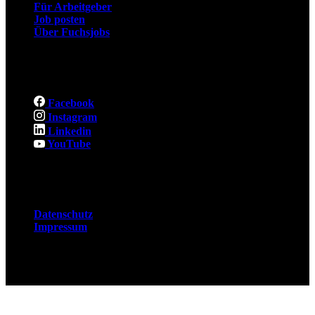
Für Arbeitgeber
Job posten
Über Fuchsjobs
Social
Facebook
Instagram
Linkedin
YouTube
Rechtliches
Datenschutz
Impressum
© 2026 Fuchsjobs. Made with 🦊 in Berlin &
UK