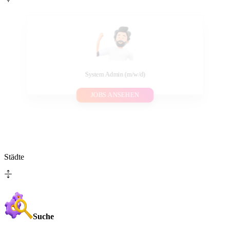
System Admin (m/w/d)
JOBS ANSEHEN
Städte
Suche