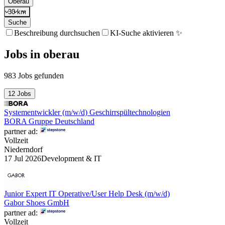
Oberau
30 km
Suche
Beschreibung durchsuchen
KI-Suche aktivieren ✨
Jobs
in
oberau
983 Jobs gefunden
12 Jobs
Systementwickler (m/w/d) Geschirrspültechnologien
BORA Gruppe Deutschland
partner ad:
Vollzeit
Niederndorf
17 Jul 2026
Development & IT
Junior Expert IT Operative/User Help Desk (m/w/d)
Gabor Shoes GmbH
partner ad:
Vollzeit