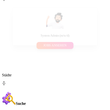
System Admin (m/w/d)
JOBS ANSEHEN
Städte
Suche