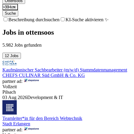
Ottensoos
30 km
Suche
Beschreibung durchsuchen
KI-Suche aktivieren ✨
Jobs
in
ottensoos
5.982 Jobs gefunden
12 Jobs
Kaufmännischer Sachbearbeiter (m/w/d) Stammdatenmanagement
CHEFS CULINAR Süd GmbH & Co. KG
partner ad:
Vollzeit
Pilsach
03 Aug 2026
Development & IT
Teamleiter*in für den Bereich Webtechnik
Stadt Erlangen
partner ad: