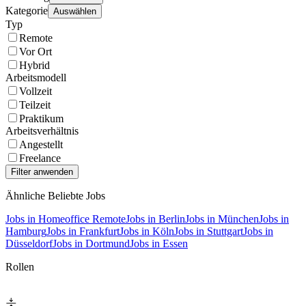
Kategorie
Auswählen
Typ
Remote
Vor Ort
Hybrid
Arbeitsmodell
Vollzeit
Teilzeit
Praktikum
Arbeitsverhältnis
Angestellt
Freelance
Ähnliche Beliebte Jobs
Jobs in Homeoffice Remote
Jobs in Berlin
Jobs in München
Jobs in
Hamburg
Jobs in Frankfurt
Jobs in Köln
Jobs in Stuttgart
Jobs in
Düsseldorf
Jobs in Dortmund
Jobs in Essen
Rollen