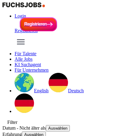
Login
R
e
g
i
s
t
r
i
e
r
e
n
R
e
g
i
s
t
r
i
e
r
e
n
Registrieren
Für Talente
Alle Jobs
KI Suchagent
Für Unternehmen
English
Deutsch
Filter
Datum
- Nicht älter als
Auswählen
Erfahrung
Auswählen