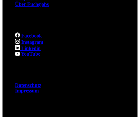
Über Fuchsjobs
Social
Facebook
Instagram
Linkedin
YouTube
Rechtliches
Datenschutz
Impressum
© 2026 Fuchsjobs. Made with 🦊 in Berlin &
UK