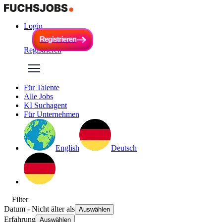
Login
R
e
g
i
s
t
r
i
e
r
e
n
R
e
g
i
s
t
r
i
e
r
e
n
Registrieren
Für Talente
Alle Jobs
KI Suchagent
Für Unternehmen
English
Deutsch
Filter
Datum
- Nicht älter als
Auswählen
Erfahrung
Auswählen