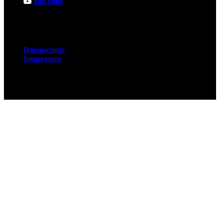
YouTube
Rechtliches
Datenschutz
Impressum
© 2026 Fuchsjobs. Made with 🦊 in Berlin &
UK