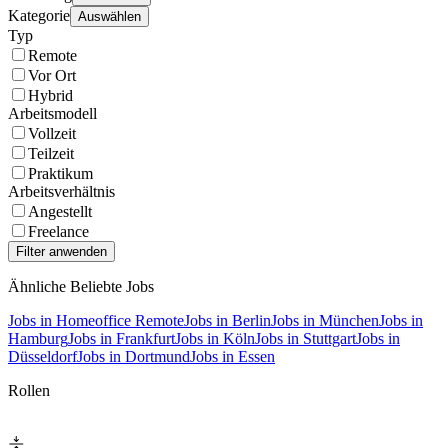
Kategorie
Auswählen
Typ
Remote
Vor Ort
Hybrid
Arbeitsmodell
Vollzeit
Teilzeit
Praktikum
Arbeitsverhältnis
Angestellt
Freelance
Ähnliche Beliebte Jobs
Jobs in Homeoffice Remote
Jobs in Berlin
Jobs in München
Jobs in
Hamburg
Jobs in Frankfurt
Jobs in Köln
Jobs in Stuttgart
Jobs in
Düsseldorf
Jobs in Dortmund
Jobs in Essen
Rollen