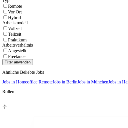
Typ
Remote
Vor Ort
Hybrid
Arbeitsmodell
Vollzeit
Teilzeit
Praktikum
Arbeitsverhältnis
Angestellt
Freelance
Ähnliche Beliebte Jobs
Jobs in Homeoffice Remote
Jobs in Berlin
Jobs in München
Jobs in H
Rollen