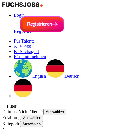
Login
R
e
g
i
R
s
e
t
r
g
i
e
i
s
r
t
e
r
n
i
e
r
e
n
Registrieren
Für Talente
Alle Jobs
KI Suchagent
Für Unternehmen
English
Deutsch
Filter
Datum
- Nicht älter als
Auswählen
Erfahrung
Auswählen
Kategorie
Auswählen