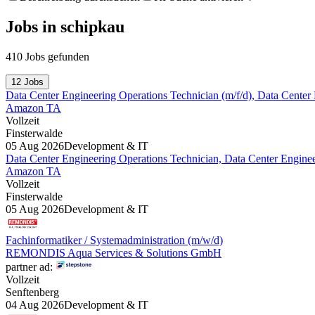
Jobs
in
schipkau
410 Jobs gefunden
12 Jobs
Data Center Engineering Operations Technician (m/f/d), Data Center
Amazon TA
Vollzeit
Finsterwalde
05 Aug 2026
Development & IT
Data Center Engineering Operations Technician, Data Center Engine
Amazon TA
Vollzeit
Finsterwalde
05 Aug 2026
Development & IT
Fachinformatiker / Systemadministration (m/w/d)
REMONDIS Aqua Services & Solutions GmbH
partner ad:
Vollzeit
Senftenberg
04 Aug 2026
Development & IT