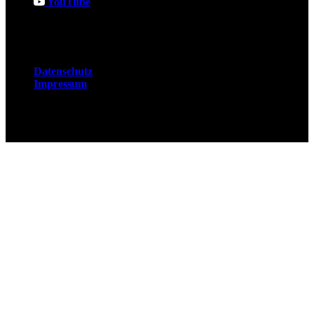
YouTube
Rechtliches
Datenschutz
Impressum
© 2026 Fuchsjobs. Made with 🦊 in Berlin &
UK