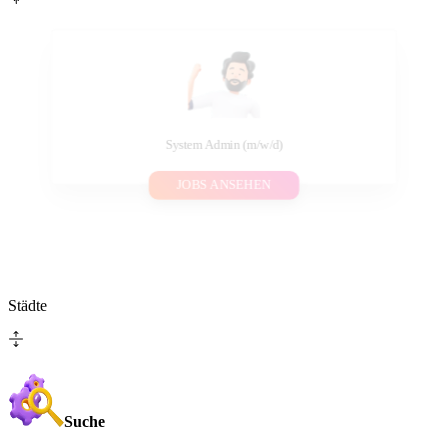
System Admin (m/w/d)
JOBS ANSEHEN
Städte
Suche