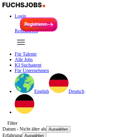
Login
R
e
g
i
s
t
r
i
e
r
e
n
R
e
g
i
s
t
r
i
e
r
e
n
Registrieren
Für Talente
Alle Jobs
KI Suchagent
Für Unternehmen
English
Deutsch
Filter
Datum
- Nicht älter als
Auswählen
Erfahrung
Auswählen