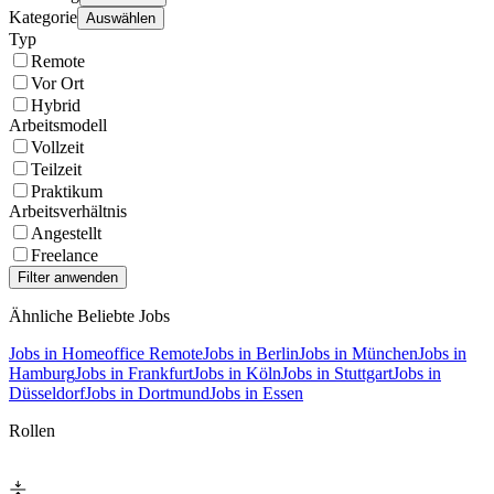
Kategorie
Auswählen
Typ
Remote
Vor Ort
Hybrid
Arbeitsmodell
Vollzeit
Teilzeit
Praktikum
Arbeitsverhältnis
Angestellt
Freelance
Ähnliche Beliebte Jobs
Jobs in Homeoffice Remote
Jobs in Berlin
Jobs in München
Jobs in
Hamburg
Jobs in Frankfurt
Jobs in Köln
Jobs in Stuttgart
Jobs in
Düsseldorf
Jobs in Dortmund
Jobs in Essen
Rollen