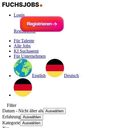
Login
R
e
g
i
R
s
e
t
r
g
i
e
i
s
r
t
e
r
n
i
e
r
e
n
Registrieren
Für Talente
Alle Jobs
KI Suchagent
Für Unternehmen
English
Deutsch
Filter
Datum
- Nicht älter als
Auswählen
Erfahrung
Auswählen
Kategorie
Auswählen