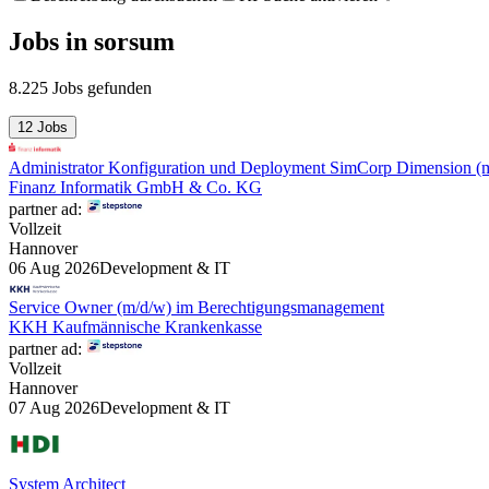
Jobs
in
sorsum
8.225 Jobs gefunden
12 Jobs
Administrator Konfiguration und Deployment SimCorp Dimension (
Finanz Informatik GmbH & Co. KG
partner ad:
Vollzeit
Hannover
06 Aug 2026
Development & IT
Service Owner (m/d/w) im Berechtigungsmanagement
KKH Kaufmännische Krankenkasse
partner ad:
Vollzeit
Hannover
07 Aug 2026
Development & IT
System Architect