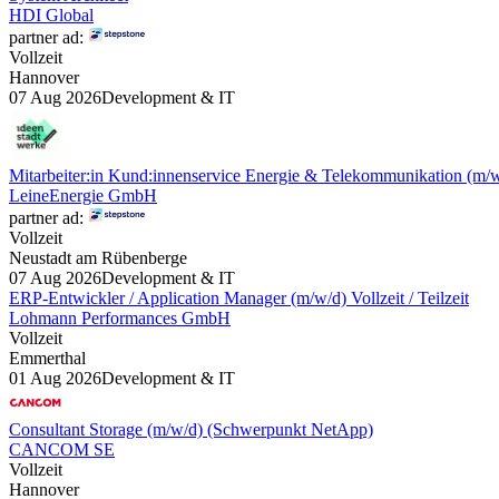
HDI Global
partner ad:
Vollzeit
Hannover
07 Aug 2026
Development & IT
Mitarbeiter:in Kund:innenservice Energie & Telekommunikation (m/
LeineEnergie GmbH
partner ad:
Vollzeit
Neustadt am Rübenberge
07 Aug 2026
Development & IT
ERP-Entwickler / Application Manager (m/w/d) Vollzeit / Teilzeit
Lohmann Performances GmbH
Vollzeit
Emmerthal
01 Aug 2026
Development & IT
Consultant Storage (m/w/d) (Schwerpunkt NetApp)
CANCOM SE
Vollzeit
Hannover