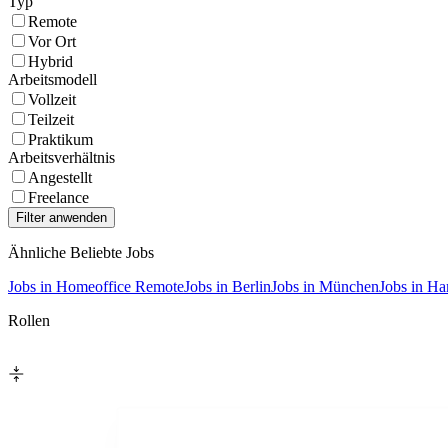
Typ
Remote
Vor Ort
Hybrid
Arbeitsmodell
Vollzeit
Teilzeit
Praktikum
Arbeitsverhältnis
Angestellt
Freelance
Ähnliche Beliebte Jobs
Jobs in Homeoffice Remote
Jobs in Berlin
Jobs in München
Jobs in H
Rollen