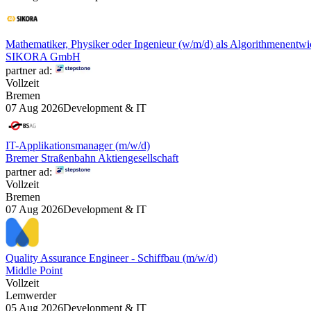
Mathematiker, Physiker oder Ingenieur (w/m/d) als Algorithmenentwi
SIKORA GmbH
partner ad:
Vollzeit
Bremen
07 Aug 2026
Development & IT
IT-Applikationsmanager (m/w/d)
Bremer Straßenbahn Aktiengesellschaft
partner ad:
Vollzeit
Bremen
07 Aug 2026
Development & IT
Quality Assurance Engineer - Schiffbau (m/w/d)
Middle Point
Vollzeit
Lemwerder
05 Aug 2026
Development & IT