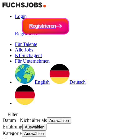
Login
R
e
g
i
R
s
e
t
r
g
i
e
i
s
r
t
e
r
n
i
e
r
e
n
Registrieren
Für Talente
Alle Jobs
KI Suchagent
Für Unternehmen
English
Deutsch
Filter
Datum
- Nicht älter als
Auswählen
Erfahrung
Auswählen
Kategorie
Auswählen