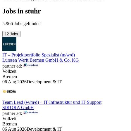
Jobs
in
stuhr
5.966 Jobs gefunden
12 Jobs
IT – Projektportfolio Spezialist (m/w/d)
Lürssen Werft Bremen GmbH & Co. KG
partner ad:
Vollzeit
Bremen
06 Aug 2026
Development & IT
Team Lead (w/m/d) – IT-Infrastruktur und IT-Support
SIKORA GmbH
partner ad:
Vollzeit
Bremen
06 Aug 2026
Development & IT