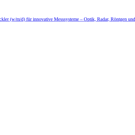
ckler (w/m/d) für innovative Messsysteme – Optik, Radar, Röntgen un