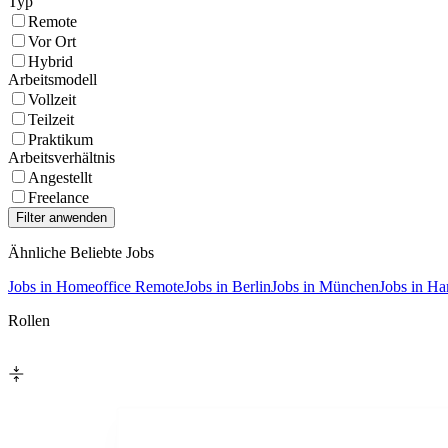
Typ
Remote
Vor Ort
Hybrid
Arbeitsmodell
Vollzeit
Teilzeit
Praktikum
Arbeitsverhältnis
Angestellt
Freelance
Ähnliche Beliebte Jobs
Jobs in Homeoffice Remote
Jobs in Berlin
Jobs in München
Jobs in H
Rollen