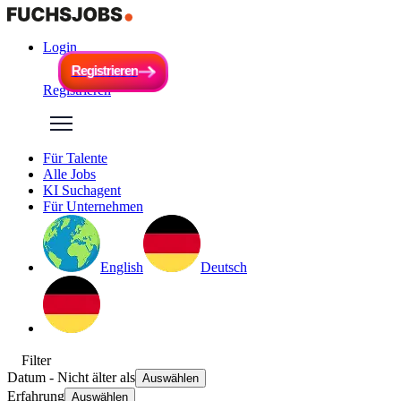
Login
R
e
g
i
s
t
r
i
e
r
e
n
R
e
g
i
s
t
r
i
e
r
e
n
Registrieren
Für Talente
Alle Jobs
KI Suchagent
Für Unternehmen
English
Deutsch
Filter
Datum
- Nicht älter als
Auswählen
Erfahrung
Auswählen