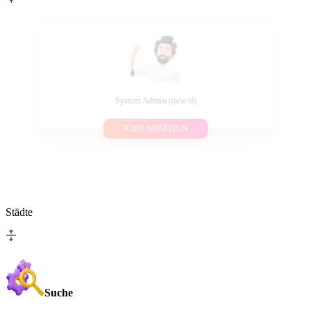
System Admin (m/w/d)
JOBS ANSEHEN
Städte
Suche