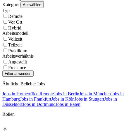
Kategorie
Auswählen
Typ
Remote
Vor Ort
Hybrid
Arbeitsmodell
Vollzeit
Teilzeit
Praktikum
Arbeitsverhältnis
Angestellt
Freelance
Ähnliche Beliebte Jobs
Jobs in Homeoffice Remote
Jobs in Berlin
Jobs in München
Jobs in
Hamburg
Jobs in Frankfurt
Jobs in Köln
Jobs in Stuttgart
Jobs in
Düsseldorf
Jobs in Dortmund
Jobs in Essen
Rollen