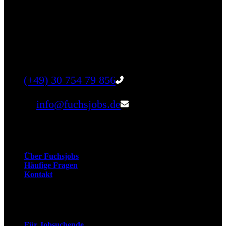
Finde einen Job, der genau zu Dir passt. Oder
finden Sie qualifizierte Talente für Ihr
Unternehmen.
Tel:
(+49) 30 754 79 856
Email:
info@fuchsjobs.de
Unternehmen
Über Fuchsjobs
Häufige Fragen
Kontakt
Arbeitnehmer
Für Jobsuchende