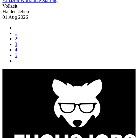
Amazon Workforce Staffing
Vollzeit
Haldensleben
01 Aug 2026
1
2
3
4
5