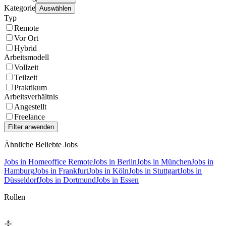
Kategorie
Auswählen
Typ
Remote
Vor Ort
Hybrid
Arbeitsmodell
Vollzeit
Teilzeit
Praktikum
Arbeitsverhältnis
Angestellt
Freelance
Ähnliche Beliebte Jobs
Jobs in Homeoffice Remote
Jobs in Berlin
Jobs in München
Jobs in
Hamburg
Jobs in Frankfurt
Jobs in Köln
Jobs in Stuttgart
Jobs in
Düsseldorf
Jobs in Dortmund
Jobs in Essen
Rollen