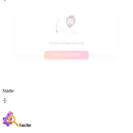
System Admin (m/w/d)
JOBS ANSEHEN
Städte
Suche