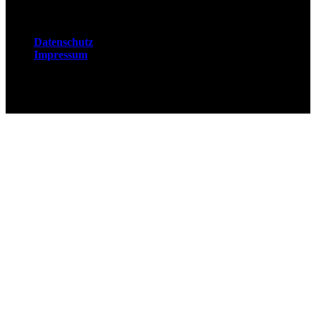
Rechtliches
Datenschutz
Impressum
© 2026 Fuchsjobs. Made with 🦊 in Berlin &
UK