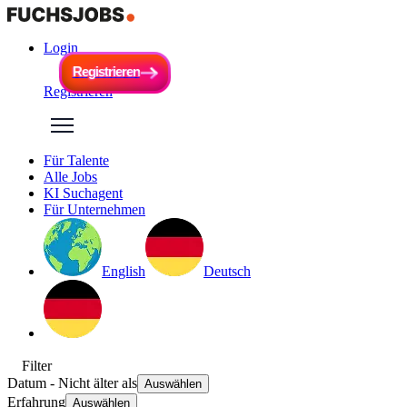
Login
R
e
g
i
s
t
r
i
e
r
e
n
R
e
g
i
s
t
r
i
e
r
e
n
Registrieren
Für Talente
Alle Jobs
KI Suchagent
Für Unternehmen
English
Deutsch
Filter
Datum
- Nicht älter als
Auswählen
Erfahrung
Auswählen