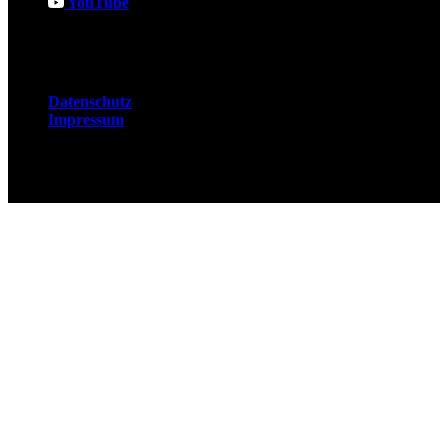
YouTube
Rechtliches
Datenschutz
Impressum
© 2026 Fuchsjobs. Made with 🦊 in Berlin &
UK