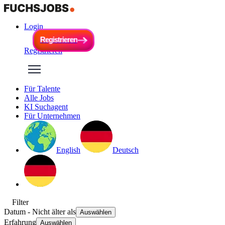
Login
R
e
g
i
s
t
r
i
e
r
e
n
R
e
g
i
s
t
r
i
e
r
e
n
Registrieren
Für Talente
Alle Jobs
KI Suchagent
Für Unternehmen
English
Deutsch
Filter
Datum
- Nicht älter als
Auswählen
Erfahrung
Auswählen