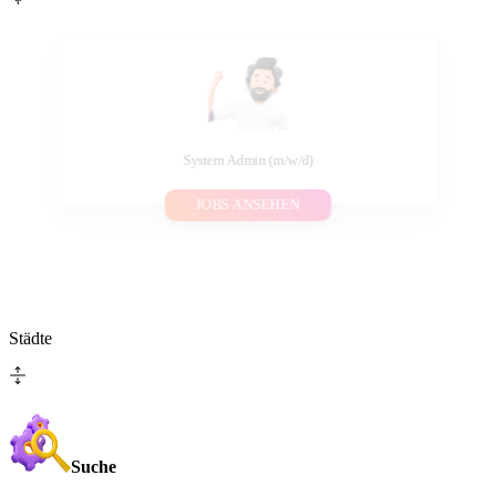
System Admin (m/w/d)
JOBS ANSEHEN
Städte
Suche