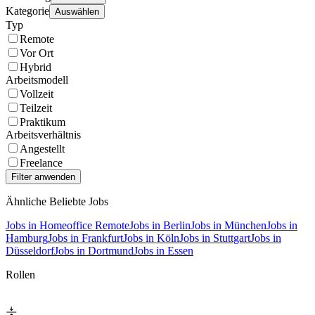
Kategorie
Auswählen
Typ
Remote
Vor Ort
Hybrid
Arbeitsmodell
Vollzeit
Teilzeit
Praktikum
Arbeitsverhältnis
Angestellt
Freelance
Ähnliche Beliebte Jobs
Jobs in Homeoffice Remote
Jobs in Berlin
Jobs in München
Jobs in
Hamburg
Jobs in Frankfurt
Jobs in Köln
Jobs in Stuttgart
Jobs in
Düsseldorf
Jobs in Dortmund
Jobs in Essen
Rollen