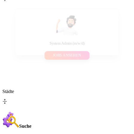
System Admin (m/w/d)
JOBS ANSEHEN
Städte
Suche