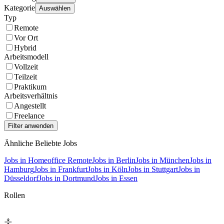
Kategorie
Auswählen
Typ
Remote
Vor Ort
Hybrid
Arbeitsmodell
Vollzeit
Teilzeit
Praktikum
Arbeitsverhältnis
Angestellt
Freelance
Ähnliche Beliebte Jobs
Jobs in Homeoffice Remote
Jobs in Berlin
Jobs in München
Jobs in
Hamburg
Jobs in Frankfurt
Jobs in Köln
Jobs in Stuttgart
Jobs in
Düsseldorf
Jobs in Dortmund
Jobs in Essen
Rollen