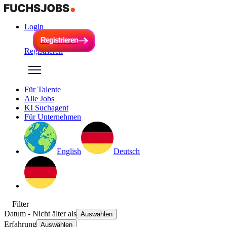
Login
R
e
g
i
s
t
r
i
e
r
e
n
R
e
g
i
s
t
r
i
e
r
e
n
Registrieren
Für Talente
Alle Jobs
KI Suchagent
Für Unternehmen
English
Deutsch
Filter
Datum
- Nicht älter als
Auswählen
Erfahrung
Auswählen