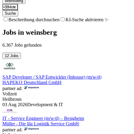
Weinsberg
30 km
Suche
Beschreibung durchsuchen
KI-Suche aktivieren ✨
Jobs
in
weinsberg
6.367 Jobs gefunden
12 Jobs
SAP Developer / SAP Entwickler (Inhouse) (m/w/d)
HAPEKO Deutschland GmbH
partner ad:
Vollzeit
Heilbronn
03 Aug 2026
Development & IT
IT - Service Engineer (m/w/d) – Besigheim
Müller - Die lila Logistik Service GmbH
partner ad: