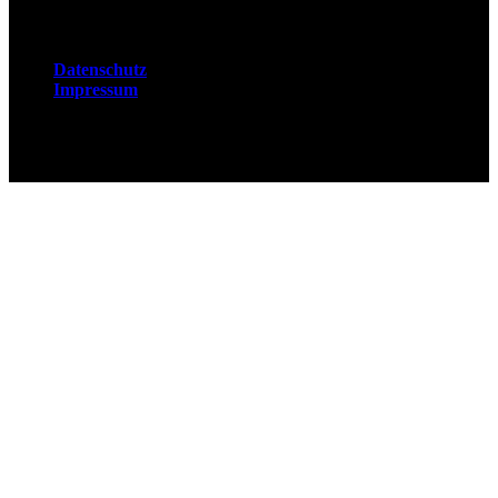
Rechtliches
Datenschutz
Impressum
© 2026 Fuchsjobs. Made with 🦊 in Berlin &
UK