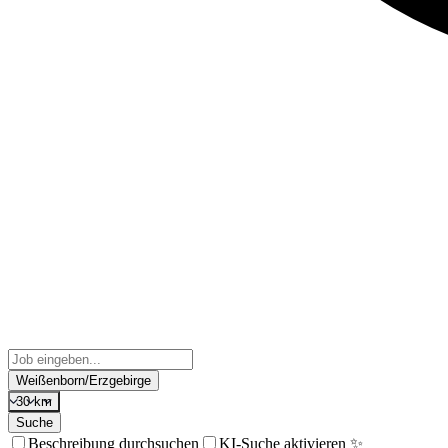
Weißenborn/Erzgebirge
30 km
Suche
Beschreibung durchsuchen
KI-Suche aktivieren ✨