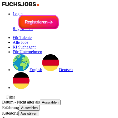
Login
R
e
g
i
R
s
e
t
r
g
i
e
i
s
r
t
e
r
n
i
e
r
e
n
Registrieren
Für Talente
Alle Jobs
KI Suchagent
Für Unternehmen
English
Deutsch
Filter
Datum
- Nicht älter als
Auswählen
Erfahrung
Auswählen
Kategorie
Auswählen