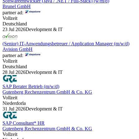
Softwareentwickler (Java / .NET / Full‑Stack) (w/m/d)
Brunel GmbH
partner ad:
Vollzeit
Deutschland
23 Jul 2026
Development & IT
(Senior) IT-Anwendungsbetreuer / Application Manager (m/w/d)
Avision GmbH
partner ad:
Vollzeit
Deutschland
28 Jul 2026
Development & IT
SAP Berater Betrieb (m/w/d)
Gutenberg Rechenzentrum GmbH & Co. KG
Vollzeit
Niederdorla
31 Jul 2026
Development & IT
SAP Consultant* HR
Gutenberg Rechenzentrum GmbH & Co. KG
Vollzeit