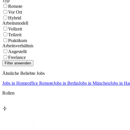
Typ
Remote
Vor Ort
Hybrid
Arbeitsmodell
Vollzeit
Teilzeit
Praktikum
Arbeitsverhältnis
Angestellt
Freelance
Ähnliche Beliebte Jobs
Jobs in Homeoffice Remote
Jobs in Berlin
Jobs in München
Jobs in H
Rollen