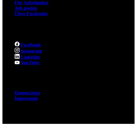
Für Arbeitgeber
Job posten
Über Fuchsjobs
Social
Facebook
Instagram
Linkedin
YouTube
Rechtliches
Datenschutz
Impressum
© 2026 Fuchsjobs. Made with 🦊 in Berlin &
UK