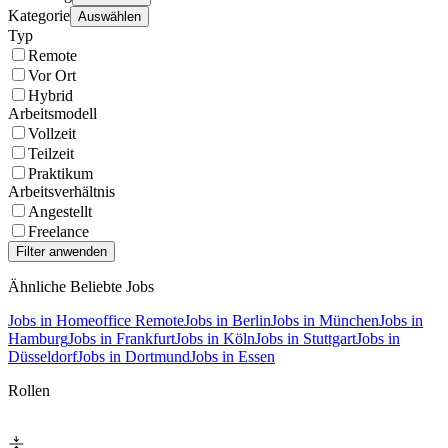
Kategorie
Auswählen
Typ
Remote
Vor Ort
Hybrid
Arbeitsmodell
Vollzeit
Teilzeit
Praktikum
Arbeitsverhältnis
Angestellt
Freelance
Ähnliche Beliebte Jobs
Jobs in Homeoffice Remote
Jobs in Berlin
Jobs in München
Jobs in
Hamburg
Jobs in Frankfurt
Jobs in Köln
Jobs in Stuttgart
Jobs in
Düsseldorf
Jobs in Dortmund
Jobs in Essen
Rollen