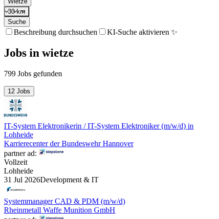
Wietze
30 km
Suche
Beschreibung durchsuchen
KI-Suche aktivieren ✨
Jobs
in
wietze
799 Jobs gefunden
12 Jobs
IT-System Elektronikerin / IT-System Elektroniker (m/w/d) in
Lohheide
Karrierecenter der Bundeswehr Hannover
partner ad:
Vollzeit
Lohheide
31 Jul 2026
Development & IT
Systemmanager CAD & PDM (m/w/d)
Rheinmetall Waffe Munition GmbH