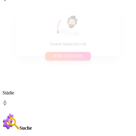
System Admin (m/w/d)
JOBS ANSEHEN
Städte
Suche