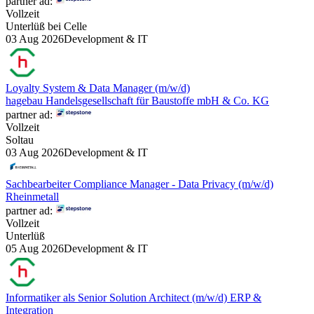
partner ad:
Vollzeit
Unterlüß bei Celle
03 Aug 2026
Development & IT
Loyalty System & Data Manager (m/w/d)
hagebau Handelsgesellschaft für Baustoffe mbH & Co. KG
partner ad:
Vollzeit
Soltau
03 Aug 2026
Development & IT
Sachbearbeiter Compliance Manager - Data Privacy (m/w/d)
Rheinmetall
partner ad:
Vollzeit
Unterlüß
05 Aug 2026
Development & IT
Informatiker als Senior Solution Architect (m/w/d) ERP &
Integration