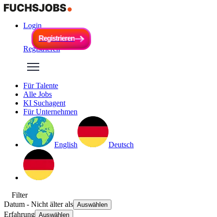
Login
R
e
g
i
s
t
r
i
e
r
e
n
R
e
g
i
s
t
r
i
e
r
e
n
Registrieren
Für Talente
Alle Jobs
KI Suchagent
Für Unternehmen
English
Deutsch
Filter
Datum
- Nicht älter als
Auswählen
Erfahrung
Auswählen