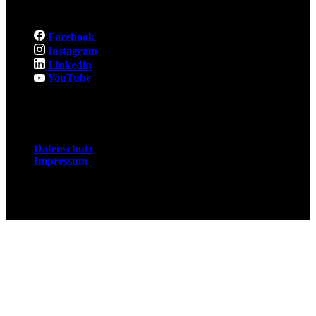
Social
Facebook
Instagram
Linkedin
YouTube
Rechtliches
Datenschutz
Impressum
© 2026 Fuchsjobs. Made with 🦊 in Berlin &
UK