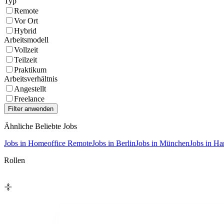
Typ
Remote
Vor Ort
Hybrid
Arbeitsmodell
Vollzeit
Teilzeit
Praktikum
Arbeitsverhältnis
Angestellt
Freelance
Ähnliche Beliebte Jobs
Jobs in Homeoffice Remote
Jobs in Berlin
Jobs in München
Jobs in H
Rollen