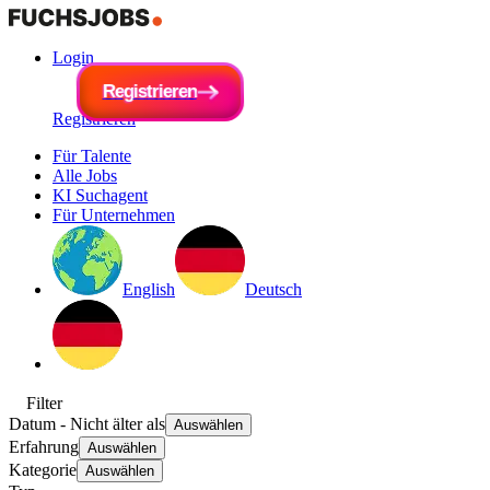
Login
R
e
g
i
R
s
e
t
r
g
i
e
i
s
r
t
e
r
n
i
e
r
e
n
Registrieren
Für Talente
Alle Jobs
KI Suchagent
Für Unternehmen
English
Deutsch
Filter
Datum
- Nicht älter als
Auswählen
Erfahrung
Auswählen
Kategorie
Auswählen