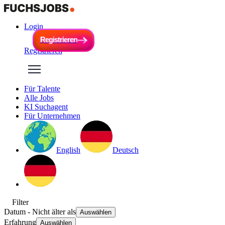
Login
R
e
g
i
s
t
r
i
e
r
e
n
R
e
g
i
s
t
r
i
e
r
e
n
Registrieren
Für Talente
Alle Jobs
KI Suchagent
Für Unternehmen
English
Deutsch
Filter
Datum
- Nicht älter als
Auswählen
Erfahrung
Auswählen