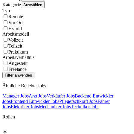
Kategorie
Auswählen
Typ
Remote
Vor Ort
Hybrid
Arbeitsmodell
Vollzeit
Teilzeit
Praktikum
Arbeitsverhältnis
Angestellt
Freelance
Ähnliche Beliebte Jobs
Manager Jobs
Arzt Jobs
Verkäufer Jobs
Backend Entwickler
Jobs
Frontend Entwickler Jobs
Pflegefachkraft Jobs
Fahrer
Jobs
Elektriker Jobs
Mechaniker Jobs
Techniker Jobs
Rollen