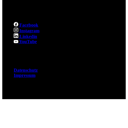
Social
Facebook
Instagram
Linkedin
YouTube
Rechtliches
Datenschutz
Impressum
© 2026 Fuchsjobs. Made with 🦊 in Berlin &
UK