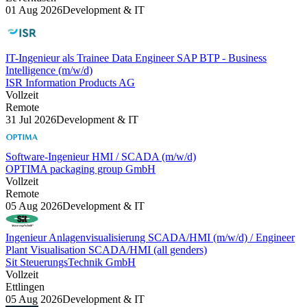
01 Aug 2026
Development & IT
IT-Ingenieur als Trainee Data Engineer SAP BTP - Business
Intelligence (m/w/d)
ISR Information Products AG
Vollzeit
Remote
31 Jul 2026
Development & IT
Software-Ingenieur HMI / SCADA (m/w/d)
OPTIMA packaging group GmbH
Vollzeit
Remote
05 Aug 2026
Development & IT
Ingenieur Anlagenvisualisierung SCADA/HMI (m/w/d) / Engineer
Plant Visualisation SCADA/HMI (all genders)
Sit SteuerungsTechnik GmbH
Vollzeit
Ettlingen
05 Aug 2026
Development & IT