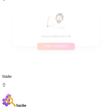
System Admin (m/w/d)
JOBS ANSEHEN
Städte
Suche