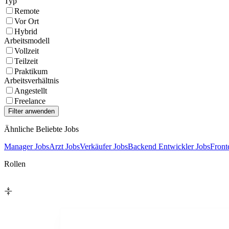
Typ
Remote
Vor Ort
Hybrid
Arbeitsmodell
Vollzeit
Teilzeit
Praktikum
Arbeitsverhältnis
Angestellt
Freelance
Ähnliche Beliebte Jobs
Manager Jobs
Arzt Jobs
Verkäufer Jobs
Backend Entwickler Jobs
Front
Rollen