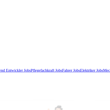
end Entwickler Jobs
Pflegefachkraft Jobs
Fahrer Jobs
Elektriker Jobs
Mec