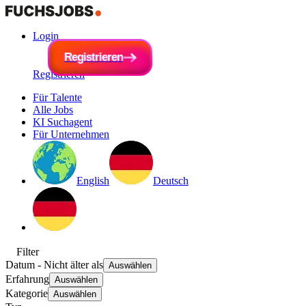
Login
R
e
g
i
R
s
e
t
r
g
i
e
i
s
r
t
e
r
n
i
e
r
e
n
Registrieren
Für Talente
Alle Jobs
KI Suchagent
Für Unternehmen
English
Deutsch
Filter
Datum
- Nicht älter als
Auswählen
Erfahrung
Auswählen
Kategorie
Auswählen