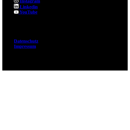
Instagram
Linkedin
YouTube
Rechtliches
Datenschutz
Impressum
© 2026 Fuchsjobs. Made with 🦊 in Berlin &
UK