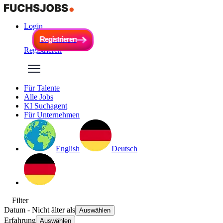
Login
R
e
g
i
s
t
r
i
e
r
e
n
R
e
g
i
s
t
r
i
e
r
e
n
Registrieren
Für Talente
Alle Jobs
KI Suchagent
Für Unternehmen
English
Deutsch
Filter
Datum
- Nicht älter als
Auswählen
Erfahrung
Auswählen