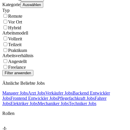
Kategorie
Auswählen
Typ
Remote
Vor Ort
Hybrid
Arbeitsmodell
Vollzeit
Teilzeit
Praktikum
Arbeitsverhältnis
Angestellt
Freelance
Ähnliche Beliebte Jobs
Manager Jobs
Arzt Jobs
Verkäufer Jobs
Backend Entwickler
Jobs
Frontend Entwickler Jobs
Pflegefachkraft Jobs
Fahrer
Jobs
Elektriker Jobs
Mechaniker Jobs
Techniker Jobs
Rollen