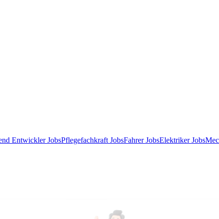
end Entwickler Jobs
Pflegefachkraft Jobs
Fahrer Jobs
Elektriker Jobs
Mec