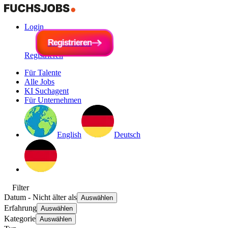
Login
R
e
g
i
R
s
e
t
r
g
i
e
i
s
r
t
e
r
n
i
e
r
e
n
Registrieren
Für Talente
Alle Jobs
KI Suchagent
Für Unternehmen
English
Deutsch
Filter
Datum
- Nicht älter als
Auswählen
Erfahrung
Auswählen
Kategorie
Auswählen