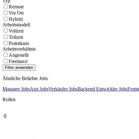
Typ
Remote
Vor Ort
Hybrid
Arbeitsmodell
Vollzeit
Teilzeit
Praktikum
Arbeitsverhältnis
Angestellt
Freelance
Ähnliche Beliebte Jobs
Manager Jobs
Arzt Jobs
Verkäufer Jobs
Backend Entwickler Jobs
Front
Rollen