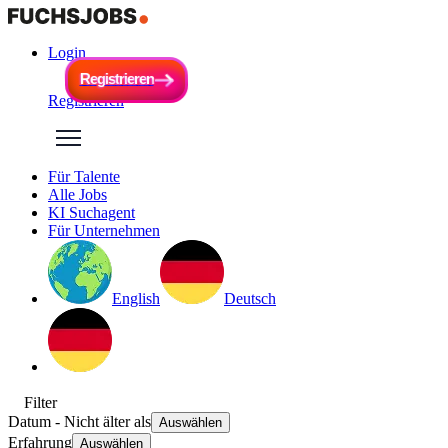
Login
R
e
g
i
s
t
r
i
e
r
e
n
R
e
g
i
s
t
r
i
e
r
e
n
Registrieren
Für Talente
Alle Jobs
KI Suchagent
Für Unternehmen
English
Deutsch
Filter
Datum
- Nicht älter als
Auswählen
Erfahrung
Auswählen