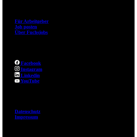
Arbeitgeber
Für Arbeitgeber
Job posten
Über Fuchsjobs
Social
Facebook
Instagram
Linkedin
YouTube
Rechtliches
Datenschutz
Impressum
© 2026 Fuchsjobs. Made with 🦊 in Berlin &