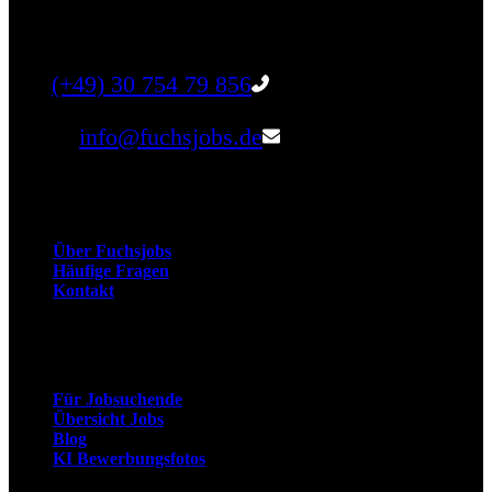
finden Sie qualifizierte Talente für Ihr
Unternehmen.
Tel:
(+49) 30 754 79 856
Email:
info@fuchsjobs.de
Unternehmen
Über Fuchsjobs
Häufige Fragen
Kontakt
Arbeitnehmer
Für Jobsuchende
Übersicht Jobs
Blog
KI Bewerbungsfotos