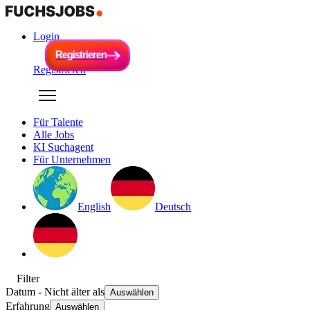
Login
R
e
g
i
s
t
r
i
e
r
e
n
R
e
g
i
s
t
r
i
e
r
e
n
Registrieren
Für Talente
Alle Jobs
KI Suchagent
Für Unternehmen
English
Deutsch
Filter
Datum
- Nicht älter als
Auswählen
Erfahrung
Auswählen