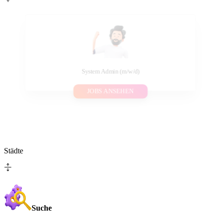
System Admin (m/w/d)
JOBS ANSEHEN
Städte
Suche