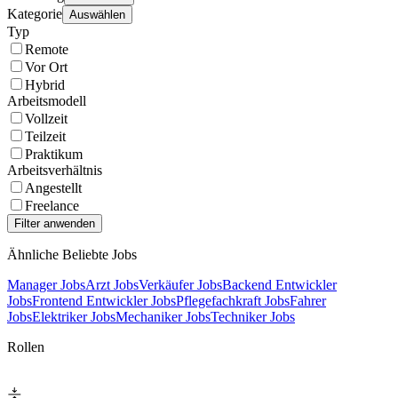
Kategorie
Auswählen
Typ
Remote
Vor Ort
Hybrid
Arbeitsmodell
Vollzeit
Teilzeit
Praktikum
Arbeitsverhältnis
Angestellt
Freelance
Ähnliche Beliebte Jobs
Manager Jobs
Arzt Jobs
Verkäufer Jobs
Backend Entwickler
Jobs
Frontend Entwickler Jobs
Pflegefachkraft Jobs
Fahrer
Jobs
Elektriker Jobs
Mechaniker Jobs
Techniker Jobs
Rollen