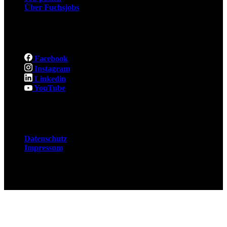
Über Fuchsjobs
Social
Facebook
Instagram
Linkedin
YouTube
Rechtliches
Datenschutz
Impressum
© 2026 Fuchsjobs. Made with 🦊 in Berlin &
UK