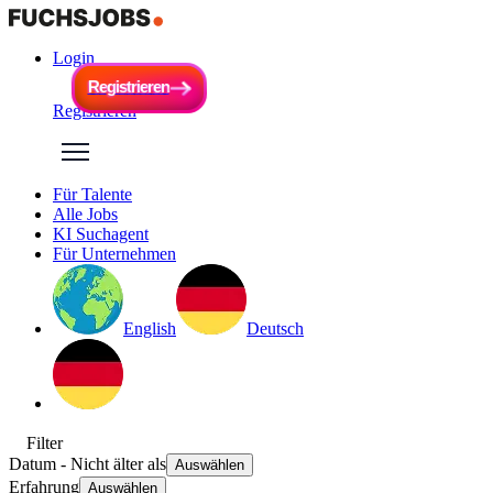
Login
R
e
g
i
s
t
r
i
e
r
e
n
R
e
g
i
s
t
r
i
e
r
e
n
Registrieren
Für Talente
Alle Jobs
KI Suchagent
Für Unternehmen
English
Deutsch
Filter
Datum
- Nicht älter als
Auswählen
Erfahrung
Auswählen