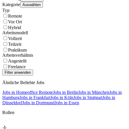
Kategorie
Auswählen
Typ
Remote
Vor Ort
Hybrid
Arbeitsmodell
Vollzeit
Teilzeit
Praktikum
Arbeitsverhältnis
Angestellt
Freelance
Ähnliche Beliebte Jobs
Jobs in Homeoffice Remote
Jobs in Berlin
Jobs in München
Jobs in
Hamburg
Jobs in Frankfurt
Jobs in Köln
Jobs in Stuttgart
Jobs in
Düsseldorf
Jobs in Dortmund
Jobs in Essen
Rollen