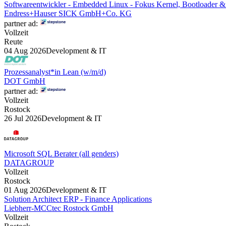
Softwareentwickler - Embedded Linux - Fokus Kernel, Bootloader 
Endress+Hauser SICK GmbH+Co. KG
partner ad:
Vollzeit
Reute
04 Aug 2026
Development & IT
Prozessanalyst*in Lean (w/m/d)
DOT GmbH
partner ad:
Vollzeit
Rostock
26 Jul 2026
Development & IT
Microsoft SQL Berater (all genders)
DATAGROUP
Vollzeit
Rostock
01 Aug 2026
Development & IT
Solution Architect ERP - Finance Applications
Liebherr-MCCtec Rostock GmbH
Vollzeit