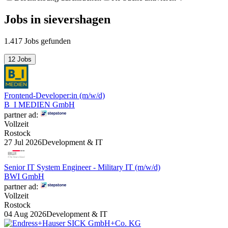
Jobs
in
sievershagen
1.417 Jobs gefunden
12 Jobs
Frontend-Developer:in (m/w/d)
B_I MEDIEN GmbH
partner ad:
Vollzeit
Rostock
27 Jul 2026
Development & IT
Senior IT System Engineer - Military IT (m/w/d)
BWI GmbH
partner ad:
Vollzeit
Rostock
04 Aug 2026
Development & IT