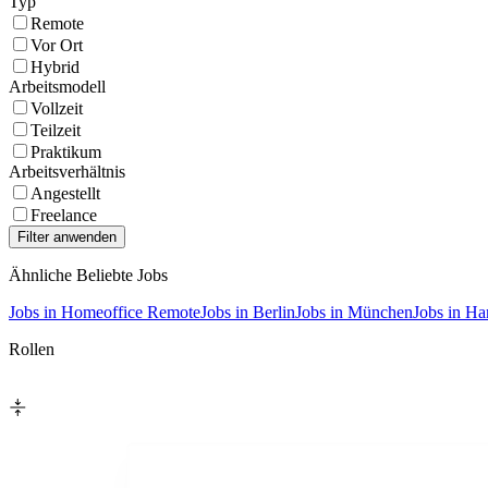
Typ
Remote
Vor Ort
Hybrid
Arbeitsmodell
Vollzeit
Teilzeit
Praktikum
Arbeitsverhältnis
Angestellt
Freelance
Ähnliche Beliebte Jobs
Jobs in Homeoffice Remote
Jobs in Berlin
Jobs in München
Jobs in H
Rollen