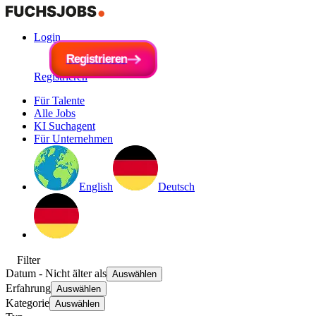
Login
R
e
g
i
R
s
e
t
r
g
i
e
i
s
r
t
e
r
n
i
e
r
e
n
Registrieren
Für Talente
Alle Jobs
KI Suchagent
Für Unternehmen
English
Deutsch
Filter
Datum
- Nicht älter als
Auswählen
Erfahrung
Auswählen
Kategorie
Auswählen