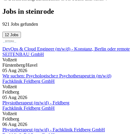
Jobs
in
steinrode
921 Jobs gefunden
12 Jobs
DevOps & Cloud Engineer (m/w/d) - Konstanz, Berlin oder remote
SEITENBAU GmbH
Vollzeit
Fürstenberg/Havel
05 Aug 2026
Wir suchen: Psychologische:r Psychotherapeut:in (m/w/d)
Fachklinik Feldberg GmbH
Vollzeit
Feldberg
05 Aug 2026
Physiotherapeut (m/w/d) - Feldberg
Fachklinik Feldberg GmbH
Vollzeit
Feldberg
06 Aug 2026
Physiotherapeut (m/w/d) - Fachklinik Feldberg GmbH