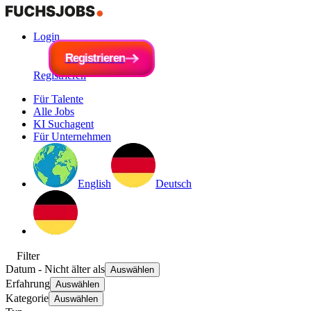
Login
R
e
g
i
R
s
e
t
r
g
i
e
i
s
r
t
e
r
n
i
e
r
e
n
Registrieren
Für Talente
Alle Jobs
KI Suchagent
Für Unternehmen
English
Deutsch
Filter
Datum
- Nicht älter als
Auswählen
Erfahrung
Auswählen
Kategorie
Auswählen