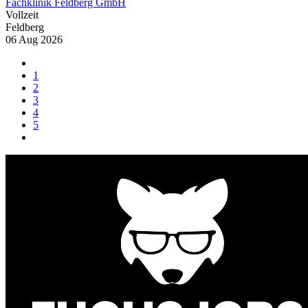
Fachklinik Feldberg GmbH
Vollzeit
Feldberg
06 Aug 2026
1
2
3
4
5