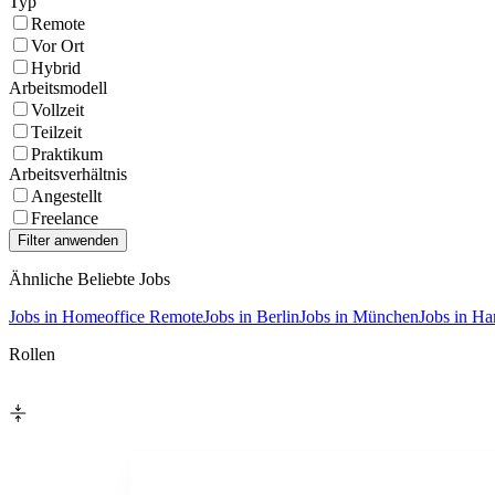
Typ
Remote
Vor Ort
Hybrid
Arbeitsmodell
Vollzeit
Teilzeit
Praktikum
Arbeitsverhältnis
Angestellt
Freelance
Ähnliche Beliebte Jobs
Jobs in Homeoffice Remote
Jobs in Berlin
Jobs in München
Jobs in H
Rollen