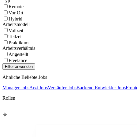
Typ
Remote
Vor Ort
Hybrid
Arbeitsmodell
Vollzeit
Teilzeit
Praktikum
Arbeitsverhältnis
Angestellt
Freelance
Ähnliche Beliebte Jobs
Manager Jobs
Arzt Jobs
Verkäufer Jobs
Backend Entwickler Jobs
Front
Rollen