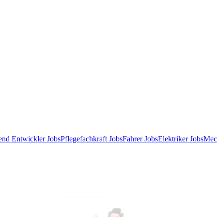
end Entwickler Jobs
Pflegefachkraft Jobs
Fahrer Jobs
Elektriker Jobs
Mec