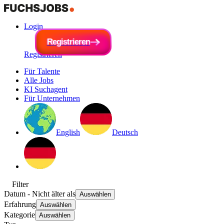
Login
R
e
g
i
R
s
e
t
r
g
i
e
i
s
r
t
e
r
n
i
e
r
e
n
Registrieren
Für Talente
Alle Jobs
KI Suchagent
Für Unternehmen
English
Deutsch
Filter
Datum
- Nicht älter als
Auswählen
Erfahrung
Auswählen
Kategorie
Auswählen